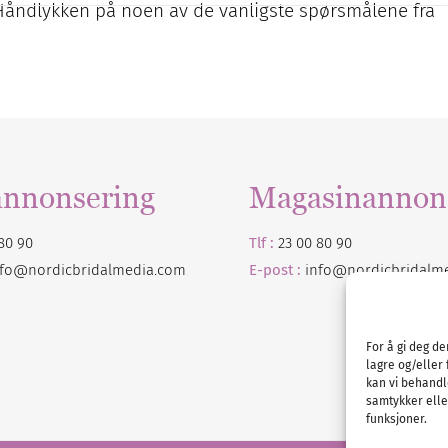
 Håndlykken på noen av de vanligste spørsmålene fra
annonsering
Magasinannon
80 90
Tlf :
23 00 80 90
nfo@nordicbridalmedia.com
E-post :
info@
nordicbridalm
For å gi deg d
lagre og/eller 
kan vi behandl
samtykker eller
funksjoner.