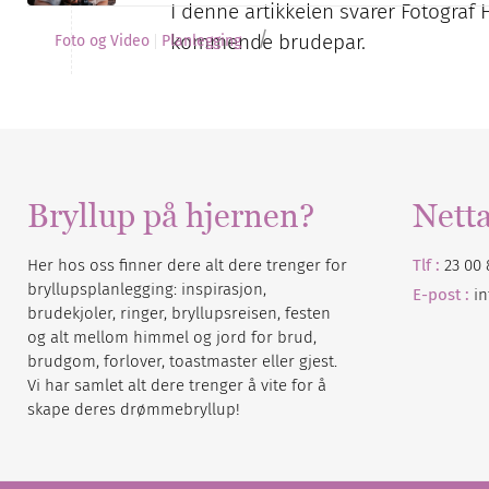
I denne artikkelen svarer Fotograf
/
kommende brudepar.
Foto og Video
Planlegging
Bryllup på hjernen?
Nett
Her hos oss finner dere alt dere trenger for
Tlf :
23 00 
bryllupsplanlegging: inspirasjon,
E-post :
i
brudekjoler, ringer, bryllupsreisen, festen
og alt mellom himmel og jord for brud,
brudgom, forlover, toastmaster eller gjest.
Vi har samlet alt dere trenger å vite for å
skape deres drømmebryllup!