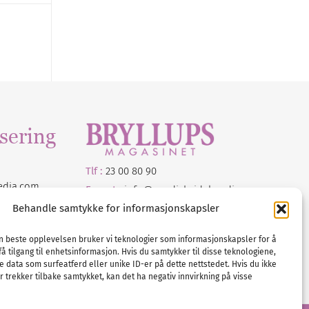
sering
Tlf :
23 00 80 90
edia
.com
E-post :
info@
nordicbridalmedia
.com
Bryllupsmagasinet Norge
Behandle samtykke for informasjonskapsler
© All rights reserved.
VAT: NO911740648
en beste opplevelsen bruker vi teknologier som informasjonskapsler for å
få tilgang til enhetsinformasjon. Hvis du samtykker til disse teknologiene,
e data som surfeatferd eller unike ID-er på dette nettstedet. Hvis du ikke
 trekker tilbake samtykket, kan det ha negativ innvirkning på visse