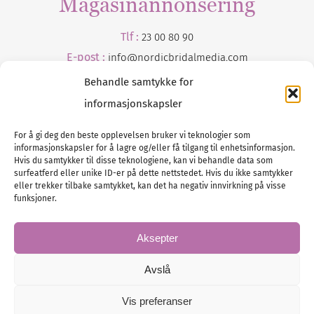
Magasinannonsering
Tlf :
23 00 80 90
E-post :
info@
nordicbridalmedia
.com
Behandle samtykke for
informasjonskapsler
For å gi deg den beste opplevelsen bruker vi teknologier som
informasjonskapsler for å lagre og/eller få tilgang til enhetsinformasjon.
Hvis du samtykker til disse teknologiene, kan vi behandle data som
surfeatferd eller unike ID-er på dette nettstedet. Hvis du ikke samtykker
Tlf :
eller trekker tilbake samtykket, kan det ha negativ innvirkning på visse
23 00 80 90
funksjoner.
E-post :
info@
nordicbridalmedia
.com
Bryllupsmagasinet Norge
Aksepter
© All rights reserved.
VAT: NO911740648
Avslå
Vis preferanser