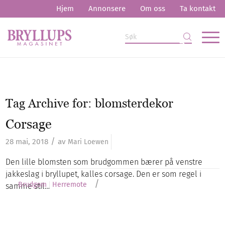
Hjem
Annonsere
Om oss
Ta kontakt
Tag Archive for:
blomsterdekor
Corsage
/
28 mai, 2018
av
Mari Loewen
Den lille blomsten som brudgommen bærer på venstre
jakkeslag i bryllupet, kalles corsage. Den er som regel i
/
Brudgom
Herremote
samme stil…