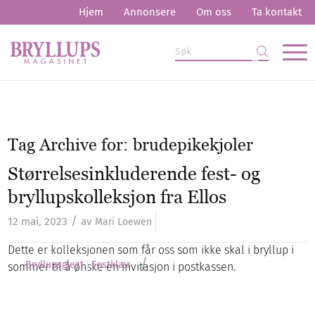
Hjem
Annonsere
Om oss
Ta kontakt
Tag Archive for:
brudepikekjoler
Størrelsesinkluderende fest- og
bryllupskolleksjon fra Ellos
/
12 mai, 2023
av
Mari Loewen
Dette er kolleksjonen som får oss som ikke skal i bryllup i
/
Bryllupsgjest
Festklær
sommer til å ønske en invitasjon i postkassen.