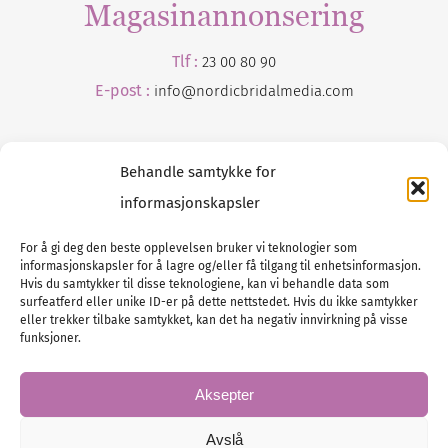
Magasinannonsering
Tlf :
23 00 80 90
E-post :
info@
nordicbridalmedia
.com
Behandle samtykke for
informasjonskapsler
For å gi deg den beste opplevelsen bruker vi teknologier som
informasjonskapsler for å lagre og/eller få tilgang til enhetsinformasjon.
Tlf :
23 00 80 90
Hvis du samtykker til disse teknologiene, kan vi behandle data som
surfeatferd eller unike ID-er på dette nettstedet. Hvis du ikke samtykker
E-post :
info@
nordicbridalmedia
.com
eller trekker tilbake samtykket, kan det ha negativ innvirkning på visse
Bryllupsmagasinet Norge
funksjoner.
© All rights reserved.
VAT: NO911740648
Aksepter
Avslå