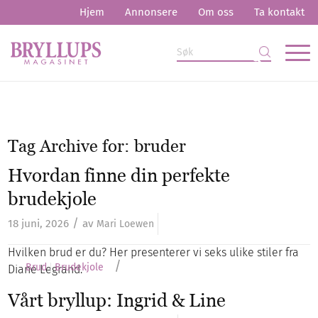
Hjem
Annonsere
Om oss
Ta kontakt
Tag Archive for:
bruder
Hvordan finne din perfekte
brudekjole
/
18 juni, 2026
av
Mari Loewen
Hvilken brud er du? Her presenterer vi seks ulike stiler fra
/
Brud
Brudekjole
Diane Legrand.
Vårt bryllup: Ingrid & Line