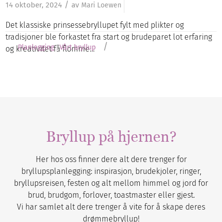
/
14 oktober, 2024
av
Mari Loewen
Det klassiske prinsessebryllupet fylt med plikter og
tradisjoner ble forkastet fra start og brudeparet lot erfaring
/
Planlegging
Vårt bryllup
og kreativitet få flomme…
Bryllup på hjernen?
Her hos oss finner dere alt dere trenger for
bryllupsplanlegging: inspirasjon, brudekjoler, ringer,
bryllupsreisen, festen og alt mellom himmel og jord for
brud, brudgom, forlover, toastmaster eller gjest.
Vi har samlet alt dere trenger å vite for å skape deres
drømmebryllup!