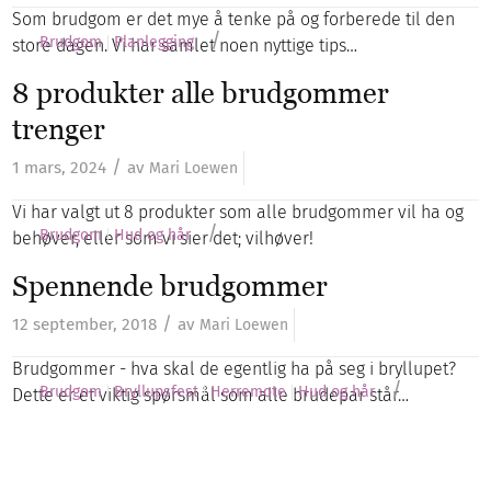
Som brudgom er det mye å tenke på og forberede til den
/
Brudgom
Planlegging
store dagen. Vi har samlet noen nyttige tips…
8 produkter alle brudgommer
trenger
/
1 mars, 2024
av
Mari Loewen
Vi har valgt ut 8 produkter som alle brudgommer vil ha og
/
Brudgom
Hud og hår
behøver, eller som vi sier det; vilhøver!
Spennende brudgommer
/
12 september, 2018
av
Mari Loewen
Brudgommer - hva skal de egentlig ha på seg i bryllupet?
/
Brudgom
Bryllupsfest
Herremote
Hud og hår
Dette er et viktig spørsmål som alle brudepar står…