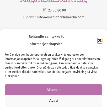
Tlf :
23 00 80 90
E-post :
info@
nordicbridalmedia
.com
Behandle samtykke for
informasjonskapsler
For å gi deg den beste opplevelsen bruker vi teknologier som
informasjonskapsler for å lagre og/eller få tilgang til enhetsinformasjon.
Tlf :
23 00 80 90
Hvis du samtykker til disse teknologiene, kan vi behandle data som
surfeatferd eller unike ID-er på dette nettstedet. Hvis du ikke samtykker
E-post :
info@
nordicbridalmedia
.com
eller trekker tilbake samtykket, kan det ha negativ innvirkning på visse
Bryllupsmagasinet Norge
funksjoner.
© All rights reserved.
VAT: NO911740648
Aksepter
Avslå