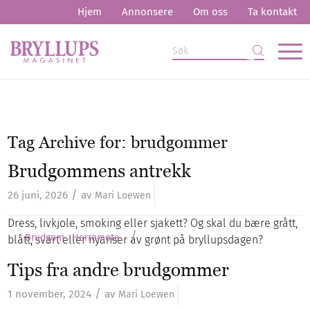
Hjem
Annonsere
Om oss
Ta kontakt
Tag Archive for:
brudgommer
Brudgommens antrekk
/
26 juni, 2026
av
Mari Loewen
Dress, livkjole, smoking eller sjakett? Og skal du bære grått,
/
Brudgom
Herremote
blått, svart eller nyanser av grønt på bryllupsdagen?
Tips fra andre brudgommer
/
1 november, 2024
av
Mari Loewen