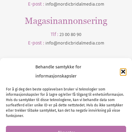
E-post :
info@nordicbridalmedia.com
Magasinannonsering
Tlf :
23 00 80 90
E-post :
info@
nordicbridalmedia
.com
Behandle samtykke for
informasjonskapsler
For å gi deg den beste opplevelsen bruker vi teknologier som
informasjonskapsler for å lagre og/eller få tilgang til enhetsinformasjon.
Tlf :
23 00 80 90
Hvis du samtykker til disse teknologiene, kan vi behandle data som
surfeatferd eller unike ID-er på dette nettstedet. Hvis du ikke samtykker
E-post :
info@
nordicbridalmedia
.com
eller trekker tilbake samtykket, kan det ha negativ innvirkning på visse
Bryllupsmagasinet Norge
funksjoner.
© All rights reserved.
VAT: NO911740648