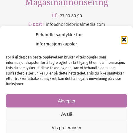
Magasinannonsering
Tlf :
23 00 80 90
E-post :
info@
nordicbridalmedia
.com
Behandle samtykke for
informasjonskapsler
For å gi deg den beste opplevelsen bruker vi teknologier som
informasjonskapsler for å lagre og/eller få tilgang til enhetsinformasjon.
Hvis du samtykker til disse teknologiene, kan vi behandle data som
surfeatferd eller unike ID-er på dette nettstedet. Hvis du ikke samtykker
Tlf :
eller trekker tilbake samtykket, kan det ha negativ innvirkning på visse
23 00 80 90
funksjoner.
E-post :
info@
nordicbridalmedia
.com
Bryllupsmagasinet Norge
Aksepter
© All rights reserved.
VAT: NO911740648
Avslå
Vis preferanser