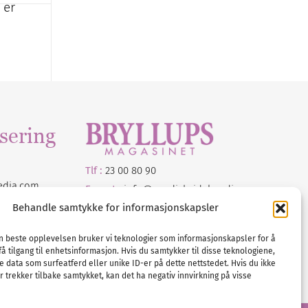
 er
sering
Tlf :
23 00 80 90
edia
.com
E-post :
info@
nordicbridalmedia
.com
Bryllupsmagasinet Norge
Behandle samtykke for informasjonskapsler
© All rights reserved.
VAT: NO911740648
en beste opplevelsen bruker vi teknologier som informasjonskapsler for å
få tilgang til enhetsinformasjon. Hvis du samtykker til disse teknologiene,
e data som surfeatferd eller unike ID-er på dette nettstedet. Hvis du ikke
 trekker tilbake samtykket, kan det ha negativ innvirkning på visse