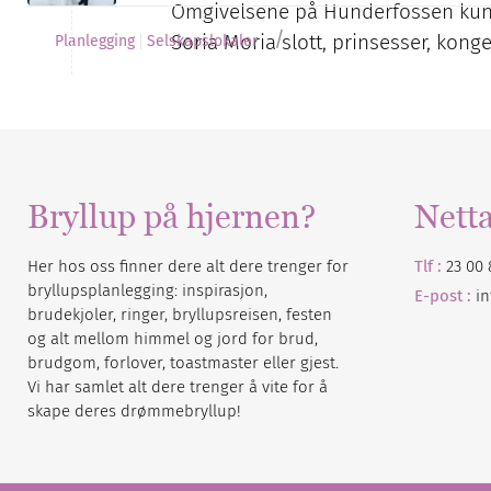
Omgivelsene på Hunderfossen kunn
/
Soria Moria slott, prinsesser, konge
Planlegging
Selskapslokaler
Bryllup på hjernen?
Nett
Her hos oss finner dere alt dere trenger for
Tlf :
23 00 
bryllupsplanlegging: inspirasjon,
E-post :
i
brudekjoler, ringer, bryllupsreisen, festen
og alt mellom himmel og jord for brud,
brudgom, forlover, toastmaster eller gjest.
Vi har samlet alt dere trenger å vite for å
skape deres drømmebryllup!