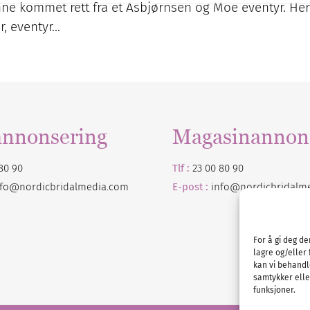
e kommet rett fra et Asbjørnsen og Moe eventyr. Her
r, eventyr…
annonsering
Magasinannon
80 90
Tlf :
23 00 80 90
nfo@nordicbridalmedia.com
E-post :
info@
nordicbridalm
For å gi deg d
lagre og/eller 
kan vi behandl
samtykker eller
funksjoner.