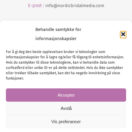
E-post :
info@
nordicbridalmedia
.com
Behandle samtykke for
informasjonskapsler
For å gi deg den beste opplevelsen bruker vi teknologier som
informasjonskapsler for å lagre og/eller få tilgang til enhetsinformasjon.
Tlf :
23 00 80 90
Hvis du samtykker til disse teknologiene, kan vi behandle data som
surfeatferd eller unike ID-er på dette nettstedet. Hvis du ikke samtykker
E-post :
info@
nordicbridalmedia
.com
eller trekker tilbake samtykket, kan det ha negativ innvirkning på visse
Bryllupsmagasinet Norge
funksjoner.
© All rights reserved.
VAT: NO911740648
Aksepter
Avslå
Vis preferanser
© Bryllupsmagasinet Norge