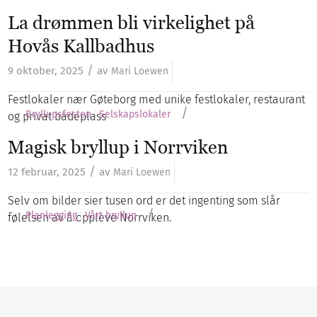
La drømmen bli virkelighet på
Hovås Kallbadhus
/
9 oktober, 2025
av
Mari Loewen
Festlokaler nær Gøteborg med unike festlokaler, restaurant
/
Bryllupsfesten
Selskapslokaler
og privat badeplass
Magisk bryllup i Norrviken
/
12 februar, 2025
av
Mari Loewen
Selv om bilder sier tusen ord er det ingenting som slår
/
Planlegging
Vårt bryllup
følelsen av å oppleve Norrviken.