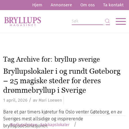
Hjem
Annonsere
Om oss
Ta kontakt
Tag Archive for:
bryllup sverige
Bryllupslokaler i og rundt Gøteborg
– 25 magiske steder for deres
drømmebryllup i Sverige
/
1 april, 2026
av
Mari Loewen
Bare et par timers kjøretur fra Oslo venter Gøteborg, en av
Sveriges mest allsidige og inspirerende
/
Bryllupsfesten
Selskapslokaler
bryllupsdestinasjoner.