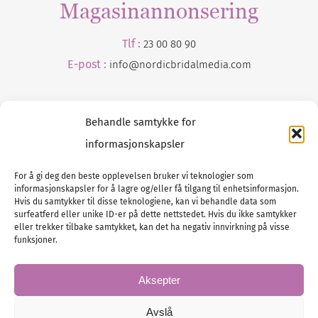
Magasinannonsering
Tlf :
23 00 80 90
E-post :
info@
nordicbridalmedia
.com
Behandle samtykke for
informasjonskapsler
For å gi deg den beste opplevelsen bruker vi teknologier som
informasjonskapsler for å lagre og/eller få tilgang til enhetsinformasjon.
Tlf :
23 00 80 90
Hvis du samtykker til disse teknologiene, kan vi behandle data som
surfeatferd eller unike ID-er på dette nettstedet. Hvis du ikke samtykker
E-post :
info@
nordicbridalmedia
.com
eller trekker tilbake samtykket, kan det ha negativ innvirkning på visse
Bryllupsmagasinet Norge
funksjoner.
© All rights reserved.
VAT: NO911740648
Aksepter
Avslå