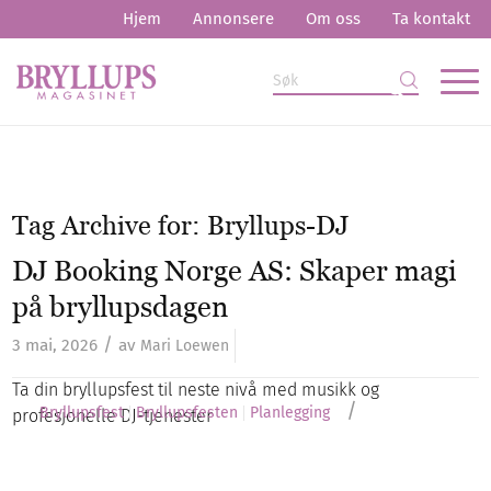
Hjem
Annonsere
Om oss
Ta kontakt
Tag Archive for:
Bryllups-DJ
DJ Booking Norge AS: Skaper magi
på bryllupsdagen
/
3 mai, 2026
av
Mari Loewen
Ta din bryllupsfest til neste nivå med musikk og
/
Bryllupsfest
Bryllupsfesten
Planlegging
profesjonelle DJ-tjenester