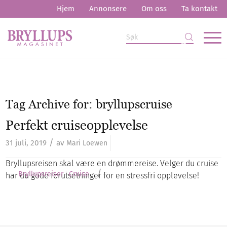
Hjem
Annonsere
Om oss
Ta kontakt
Tag Archive for:
bryllupscruise
Perfekt cruiseopplevelse
/
31 juli, 2019
av
Mari Loewen
Bryllupsreisen skal være en drømmereise. Velger du cruise
/
Bryllupsreiser
Cruise
har du gode forutsetninger for en stressfri opplevelse!