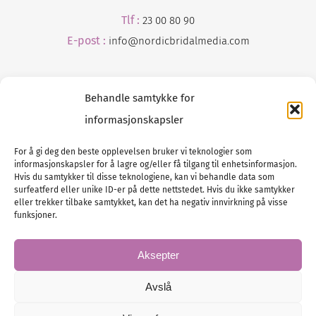
Tlf :
23 00 80 90
E-post :
info@
nordicbridalmedia
.com
Behandle samtykke for
informasjonskapsler
For å gi deg den beste opplevelsen bruker vi teknologier som
informasjonskapsler for å lagre og/eller få tilgang til enhetsinformasjon.
Tlf :
23 00 80 90
Hvis du samtykker til disse teknologiene, kan vi behandle data som
surfeatferd eller unike ID-er på dette nettstedet. Hvis du ikke samtykker
E-post :
info@
nordicbridalmedia
.com
eller trekker tilbake samtykket, kan det ha negativ innvirkning på visse
Bryllupsmagasinet Norge
funksjoner.
© All rights reserved.
VAT: NO911740648
Aksepter
Avslå