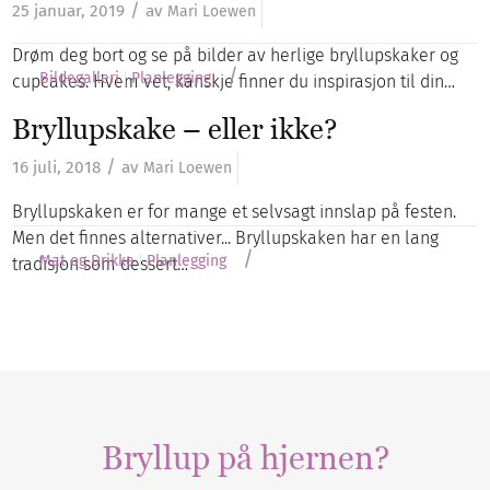
/
25 januar, 2019
av
Mari Loewen
Drøm deg bort og se på bilder av herlige bryllupskaker og
/
Bildegalleri
Planlegging
cupcakes. Hvem vet, kanskje finner du inspirasjon til din…
Bryllupskake – eller ikke?
/
16 juli, 2018
av
Mari Loewen
Bryllupskaken er for mange et selvsagt innslap på festen.
Men det finnes alternativer... Bryllupskaken har en lang
/
Mat og Drikke
Planlegging
tradisjon som dessert…
Bryllup på hjernen?