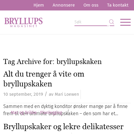
Hjem
Annonsere
Om oss
Ta kontakt
Tag Archive for:
bryllupskaken
Alt du trenger å vite om
bryllupskaken
/
10 september, 2019
av
Mari Loewen
Sammen med en dyktig konditor ønsker mange par å finne
/
Mat og Drikke
Planlegging
frem til den ultimate bryllupskaken – den som har et…
Bryllupskaker og lekre delikatesser