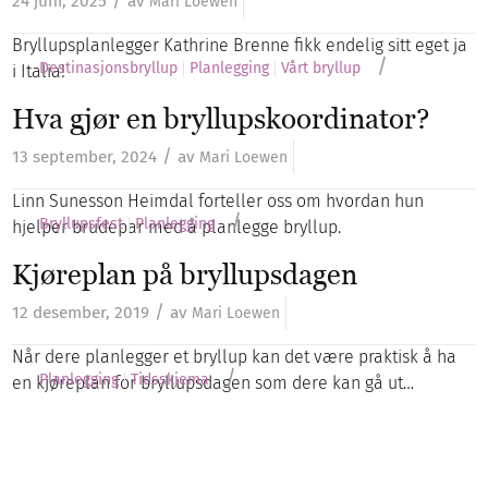
/
24 juni, 2025
av
Mari Loewen
Bryllupsplanlegger Kathrine Brenne fikk endelig sitt eget ja
/
Destinasjonsbryllup
Planlegging
Vårt bryllup
i Italia!
Hva gjør en bryllupskoordinator?
/
13 september, 2024
av
Mari Loewen
Linn Sunesson Heimdal forteller oss om hvordan hun
/
Bryllupsfest
Planlegging
hjelper brudepar med å planlegge bryllup.
Kjøreplan på bryllupsdagen
/
12 desember, 2019
av
Mari Loewen
Når dere planlegger et bryllup kan det være praktisk å ha
/
Planlegging
Tidsskjema
en kjøreplan for bryllupsdagen som dere kan gå ut…