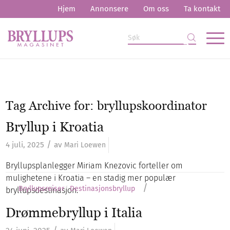
Hjem
Annonsere
Om oss
Ta kontakt
Tag Archive for:
bryllupskoordinator
Bryllup i Kroatia
/
4 juli, 2025
av
Mari Loewen
Bryllupsplanlegger Miriam Knezovic forteller om
mulighetene i Kroatia – en stadig mer populær
/
Bryllupsreiser
Destinasjonsbryllup
bryllupsdestinasjon.
Drømmebryllup i Italia