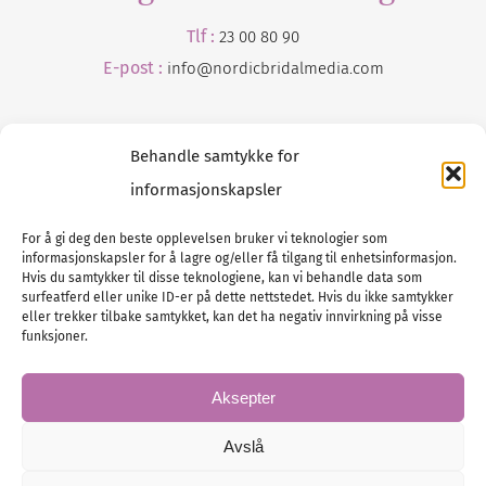
Tlf :
23 00 80 90
E-post :
info@
nordicbridalmedia
.com
Behandle samtykke for
informasjonskapsler
For å gi deg den beste opplevelsen bruker vi teknologier som
informasjonskapsler for å lagre og/eller få tilgang til enhetsinformasjon.
Tlf :
23 00 80 90
Hvis du samtykker til disse teknologiene, kan vi behandle data som
surfeatferd eller unike ID-er på dette nettstedet. Hvis du ikke samtykker
E-post :
info@
nordicbridalmedia
.com
eller trekker tilbake samtykket, kan det ha negativ innvirkning på visse
Bryllupsmagasinet Norge
funksjoner.
© All rights reserved.
VAT: NO911740648
Aksepter
Avslå