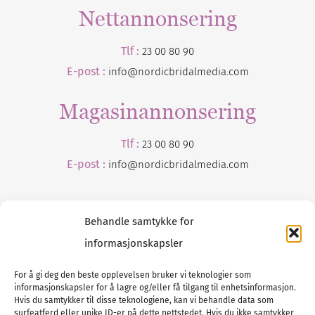
Nettannonsering
Tlf :
23 00 80 90
E-post :
info@nordicbridalmedia.com
Magasinannonsering
Tlf :
23 00 80 90
E-post :
info@
nordicbridalmedia
.com
Behandle samtykke for
informasjonskapsler
For å gi deg den beste opplevelsen bruker vi teknologier som
informasjonskapsler for å lagre og/eller få tilgang til enhetsinformasjon.
Tlf :
23 00 80 90
Hvis du samtykker til disse teknologiene, kan vi behandle data som
surfeatferd eller unike ID-er på dette nettstedet. Hvis du ikke samtykker