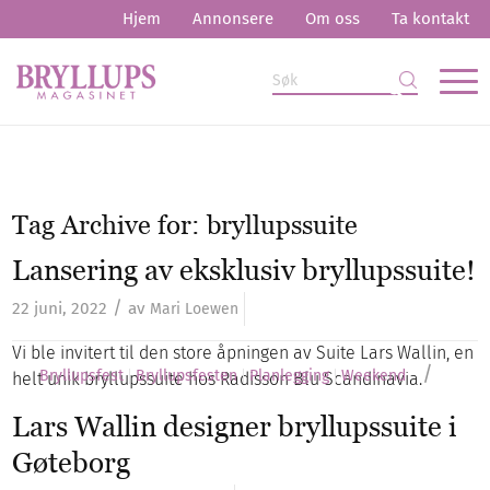
Hjem
Annonsere
Om oss
Ta kontakt
Tag Archive for:
bryllupssuite
Lansering av eksklusiv bryllupssuite!
/
22 juni, 2022
av
Mari Loewen
Vi ble invitert til den store åpningen av Suite Lars Wallin, en
/
Bryllupsfest
Bryllupsfesten
Planlegging
Weekend
helt unik bryllupssuite hos Radisson Blu Scandinavia.
Lars Wallin designer bryllupssuite i
Gøteborg