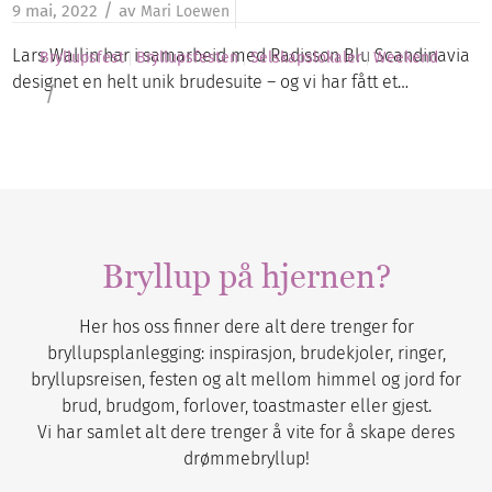
/
9 mai, 2022
av
Mari Loewen
Lars Wallin har i samarbeid med Radisson Blu Scandinavia
Bryllupsfest
Bryllupsfesten
Selskapslokaler
Weekend
designet en helt unik brudesuite – og vi har fått et…
/
Bryllup på hjernen?
Her hos oss finner dere alt dere trenger for
bryllupsplanlegging: inspirasjon, brudekjoler, ringer,
bryllupsreisen, festen og alt mellom himmel og jord for
brud, brudgom, forlover, toastmaster eller gjest.
Vi har samlet alt dere trenger å vite for å skape deres
drømmebryllup!