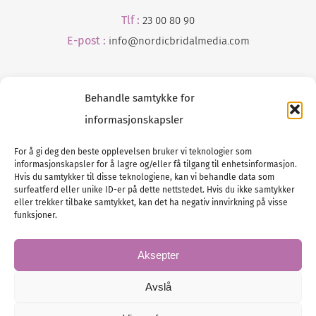
Tlf :
23 00 80 90
E-post :
info@
nordicbridalmedia
.com
Behandle samtykke for
informasjonskapsler
For å gi deg den beste opplevelsen bruker vi teknologier som
informasjonskapsler for å lagre og/eller få tilgang til enhetsinformasjon.
Tlf :
23 00 80 90
Hvis du samtykker til disse teknologiene, kan vi behandle data som
surfeatferd eller unike ID-er på dette nettstedet. Hvis du ikke samtykker
E-post :
info@
nordicbridalmedia
.com
eller trekker tilbake samtykket, kan det ha negativ innvirkning på visse
Bryllupsmagasinet Norge
funksjoner.
© All rights reserved.
VAT: NO911740648
Aksepter
Avslå