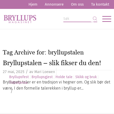
Hjem
Annonsere
Om oss
Ta kontakt
Tag Archive for:
bryllupstalen
Bryllupstalen – slik fikser du den!
/
27 mai, 2025
av
Mari Loewen
Bryllupsfest
Bryllupsgjest
Holde tale
Skikk og bruk
Bryllupets taler er en tradisjon vi hegner om. Og slik bør det
Tidsskjema
være. I den formelle talerekken i bryllup er…
/