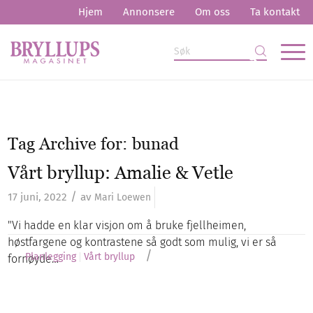
Hjem
Annonsere
Om oss
Ta kontakt
Tag Archive for:
bunad
Vårt bryllup: Amalie & Vetle
/
17 juni, 2022
av
Mari Loewen
"Vi hadde en klar visjon om å bruke fjellheimen,
høstfargene og kontrastene så godt som mulig, vi er så
/
Planlegging
Vårt bryllup
fornøyde…