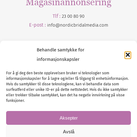
Magasinannonsering
Tlf :
23 00 80 90
E-post :
info@
nordicbridalmedia
.com
Behandle samtykke for
informasjonskapsler
For å gi deg den beste opplevelsen bruker vi teknologier som
informasjonskapsler for å lagre og/eller få tilgang til enhetsinformasjon.
Tlf :
23 00 80 90
Hvis du samtykker til disse teknologiene, kan vi behandle data som
surfeatferd eller unike ID-er på dette nettstedet. Hvis du ikke samtykker
E-post :
info@
nordicbridalmedia
.com
eller trekker tilbake samtykket, kan det ha negativ innvirkning på visse
Bryllupsmagasinet Norge
funksjoner.
© All rights reserved.
VAT: NO911740648
Aksepter
Avslå