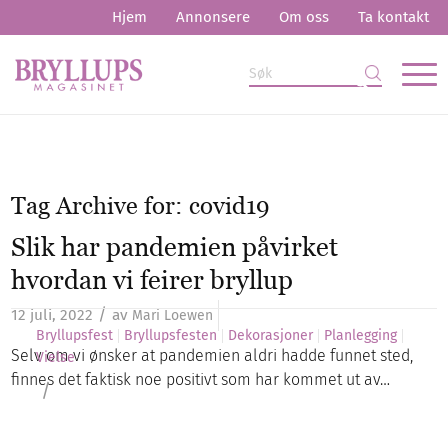
Hjem
Annonsere
Om oss
Ta kontakt
Tag Archive for:
covid19
Slik har pandemien påvirket
hvordan vi feirer bryllup
/
12 juli, 2022
av
Mari Loewen
Bryllupsfest
Bryllupsfesten
Dekorasjoner
Planlegging
Selv om vi ønsker at pandemien aldri hadde funnet sted,
Vielse
finnes det faktisk noe positivt som har kommet ut av…
/