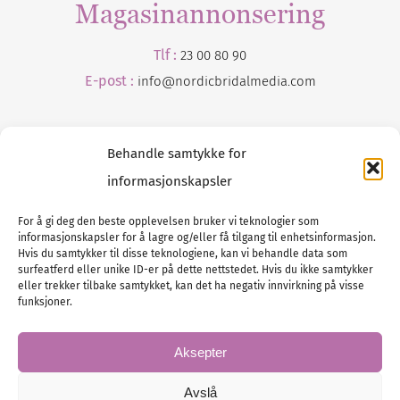
Magasinannonsering
Tlf :
23 00 80 90
E-post :
info@
nordicbridalmedia
.com
Behandle samtykke for
informasjonskapsler
For å gi deg den beste opplevelsen bruker vi teknologier som
informasjonskapsler for å lagre og/eller få tilgang til enhetsinformasjon.
Tlf :
23 00 80 90
Hvis du samtykker til disse teknologiene, kan vi behandle data som
surfeatferd eller unike ID-er på dette nettstedet. Hvis du ikke samtykker
E-post :
info@
nordicbridalmedia
.com
eller trekker tilbake samtykket, kan det ha negativ innvirkning på visse
Bryllupsmagasinet Norge
funksjoner.
© All rights reserved.
VAT: NO911740648
Aksepter
Avslå