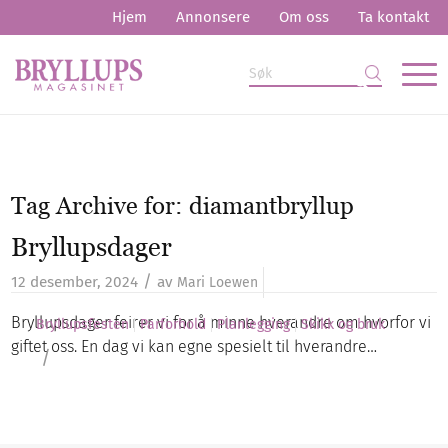
Hjem
Annonsere
Om oss
Ta kontakt
Tag Archive for:
diamantbryllup
Bryllupsdager
/
12 desember, 2024
av
Mari Loewen
Bryllupsdager feirer vi for å minne hverandre om hvorfor vi
Bryllupsfesten
Parforhold
Planlegging
Skikk og bruk
giftet oss. En dag vi kan egne spesielt til hverandre…
/