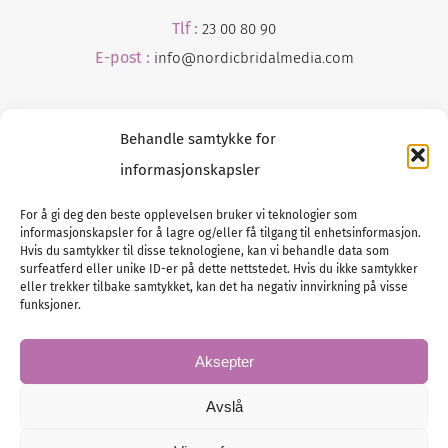
Tlf :
23 00 80 90
E-post :
info@
nordicbridalmedia
.com
Behandle samtykke for
informasjonskapsler
For å gi deg den beste opplevelsen bruker vi teknologier som
informasjonskapsler for å lagre og/eller få tilgang til enhetsinformasjon.
Tlf :
23 00 80 90
Hvis du samtykker til disse teknologiene, kan vi behandle data som
surfeatferd eller unike ID-er på dette nettstedet. Hvis du ikke samtykker
E-post :
info@
nordicbridalmedia
.com
eller trekker tilbake samtykket, kan det ha negativ innvirkning på visse
Bryllupsmagasinet Norge
funksjoner.
© All rights reserved.
VAT: NO911740648
Aksepter
Avslå