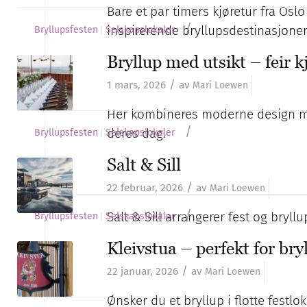
Bare et par timers kjøretur fra Osl
/
inspirerende bryllupsdestinasjoner
Bryllupsfesten
Selskapslokaler
Bryllup med utsikt – feir k
/
1 mars, 2026
av
Mari Loewen
Her kombineres moderne design me
/
deres dag.
Bryllupsfesten
Selskapslokaler
Salt & Sill
/
22 februar, 2026
av
Mari Loewen
/
Salt & Sill arrangerer fest og bryll
Bryllupsfesten
Selskapslokaler
Kleivstua – perfekt for bry
/
22 januar, 2026
av
Mari Loewen
Ønsker du et bryllup i flotte festlo