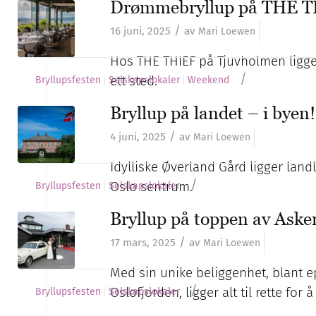
Drømmebryllup på THE 
/
16 juni, 2025
av
Mari Loewen
Hos THE THIEF på Tjuvholmen ligger a
/
ett sted.
Bryllupsfesten
Selskapslokaler
Weekend
Bryllup på landet – i byen!
/
4 juni, 2025
av
Mari Loewen
Idylliske Øverland Gård ligger lan
/
Oslo sentrum.
Bryllupsfesten
Selskapslokaler
Bryllup på toppen av Aske
/
17 mars, 2025
av
Mari Loewen
Med sin unike beliggenhet, blant ep
/
Oslofjorden, ligger alt til rette for å
Bryllupsfesten
Selskapslokaler