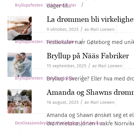
/
dager til…
Bryllupsfesten
Selskapslokaler
La drømmen bli virkeligh
/
9 oktober, 2025
av
Mari Loewen
/
Festlokaler nær Gøteborg med unike
Bryllupsfesten
Selskapslokaler
Bryllup på Nääs Fabriker
/
15 september, 2025
av
Mari Loewen
/
Bryllup i Sverige? Eller hva med dr
Bryllupsfesten
Selskapslokaler
Amanda og Shawns drømm
/
16 august, 2025
av
Mari Loewen
Amanda og Shawn ønsket seg et ele
/
drømmelokasjonen i vakre Norrvike
Destinasjonsbryllup
Planlegging
Vårt bryllup