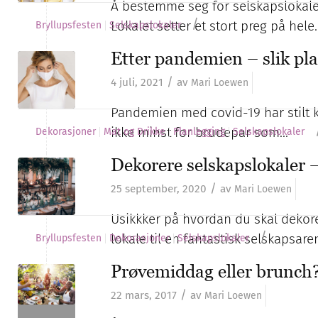
Å bestemme seg for selskapslokale 
/
Lokalet setter et stort preg på hele
Bryllupsfesten
Selskapslokaler
Etter pandemien – slik pla
/
4 juli, 2021
av
Mari Loewen
Pandemien med covid-19 har stilt k
ikke minst for brudepar som…
Dekorasjoner
Mat og Drikke
Planlegging
Selskapslokaler
Dekorere selskapslokaler –
/
25 september, 2020
av
Mari Loewen
Usikkker på hvordan du skal dekorer
/
lokale til en fantastisk selskapsare
Bryllupsfesten
Dekorasjoner
Selskapslokaler
Prøvemiddag eller brunch
/
22 mars, 2017
av
Mari Loewen