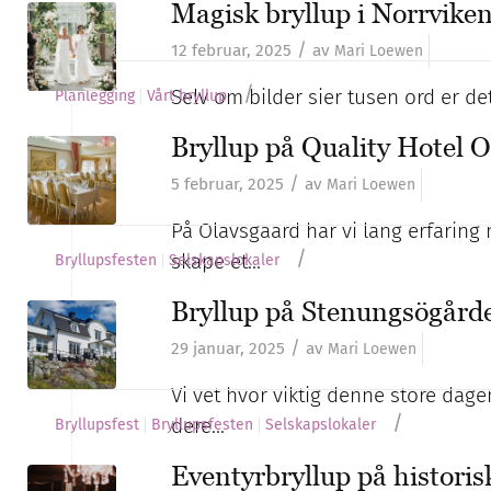
Magisk bryllup i Norrvike
/
12 februar, 2025
av
Mari Loewen
/
Selv om bilder sier tusen ord er de
Planlegging
Vårt bryllup
Bryllup på Quality Hotel 
/
5 februar, 2025
av
Mari Loewen
På Olavsgaard har vi lang erfaring m
/
skape et…
Bryllupsfesten
Selskapslokaler
Bryllup på Stenungsögård
/
29 januar, 2025
av
Mari Loewen
Vi vet hvor viktig denne store dage
/
dere…
Bryllupsfest
Bryllupsfesten
Selskapslokaler
Eventyrbryllup på historis