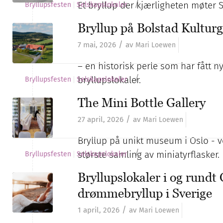
/
Et bryllup der kjærligheten møter 
Bryllupsfesten
Selskapslokaler
Bryllup på Bolstad Kultur
/
7 mai, 2026
av
Mari Loewen
– en historisk perle som har fått n
/
bryllupslokaler.
Bryllupsfesten
Selskapslokaler
The Mini Bottle Gallery
/
27 april, 2026
av
Mari Loewen
Bryllup på unikt museum i Oslo - ve
/
største samling av miniatyrflasker.
Bryllupsfesten
Selskapslokaler
Bryllupslokaler i og rundt
drømmebryllup i Sverige
/
1 april, 2026
av
Mari Loewen