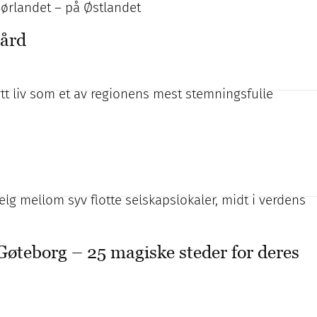
Sørlandet – på Østlandet
gård
ytt liv som et av regionens mest stemningsfulle
lg mellom syv flotte selskapslokaler, midt i verdens
 Gøteborg – 25 magiske steder for deres