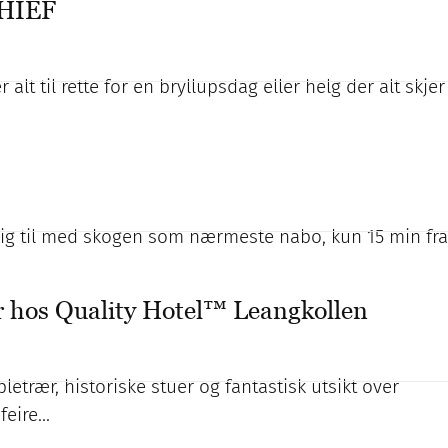
THIEF
lt til rette for en bryllupsdag eller helg der alt skjer
dlig til med skogen som nærmeste nabo, kun 15 min fra
r hos Quality Hotel™ Leangkollen
letrær, historiske stuer og fantastisk utsikt over
 feire…