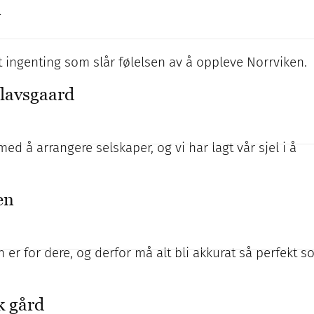
n
t ingenting som slår følelsen av å oppleve Norrviken.
Olavsgaard
ed å arrangere selskaper, og vi har lagt vår sjel i å
en
n er for dere, og derfor må alt bli akkurat så perfekt 
k gård