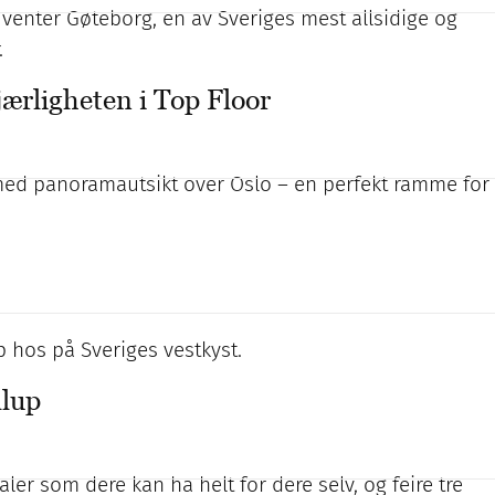
o venter Gøteborg, en av Sveriges mest allsidige og
.
jærligheten i Top Floor
d panoramautsikt over Oslo – en perfekt ramme for
up hos på Sveriges vestkyst.
llup
kaler som dere kan ha helt for dere selv, og feire tre