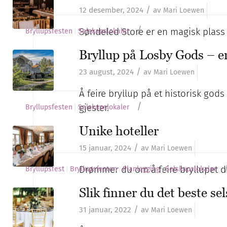
/
12 desember, 2024
av
Mari Loewen
/
Søndeled Store er en magisk plass 
Bryllupsfesten
Selskapslokaler
Bryllup på Losby Gods – en 
/
23 august, 2024
av
Mari Loewen
Å feire bryllup på et historisk god
/
gjester.
Bryllupsfesten
Selskapslokaler
Unike hoteller
/
15 januar, 2024
av
Mari Loewen
Drømmer du om å feire bryllupet dit
Bryllupsfest
Bryllupsfesten
Planlegging
Selskapslokaler
Slik finner du det beste se
/
31 januar, 2022
av
Mari Loewen