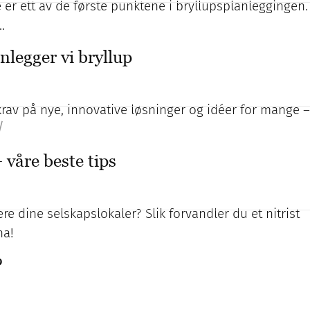
er ett av de første punktene i bryllupsplanleggingen.
…
nlegger vi bryllup
rav på nye, innovative løsninger og idéer for mange –
/
 våre beste tips
e dine selskapslokaler? Slik forvandler du et nitrist
na!
?