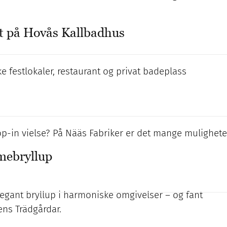
et på Hovås Kallbadhus
 festlokaler, restaurant og privat badeplass
op-in vielse? På Nääs Fabriker er det mange mulighete
ebryllup
gant bryllup i harmoniske omgivelser – og fant
ns Trädgårdar.