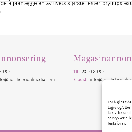
tide å planlegge en av livets største fester, bryllupsfest
n…
annonsering
Magasinannon
80 90
Tlf :
23 00 80 90
nfo@nordicbridalmedia.com
E-post :
info@
nordicbridalm
For å gi deg d
lagre og/eller 
kan vi behandl
samtykker eller
funksjoner.