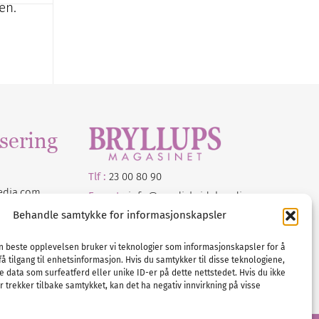
en.
sering
Tlf :
23 00 80 90
edia
.com
E-post :
info@
nordicbridalmedia
.com
Bryllupsmagasinet Norge
Behandle samtykke for informasjonskapsler
© All rights reserved.
VAT: NO911740648
en beste opplevelsen bruker vi teknologier som informasjonskapsler for å
få tilgang til enhetsinformasjon. Hvis du samtykker til disse teknologiene,
e data som surfeatferd eller unike ID-er på dette nettstedet. Hvis du ikke
 trekker tilbake samtykket, kan det ha negativ innvirkning på visse