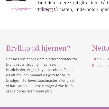
Gratulerer, dere skal gifte dere. På 
/
I tillegg til maten, underholdninge
Bryllupsfest
Planlegging
Bryllup på hjernen?
Nett
Her hos oss finner dere alt dere trenger for
Tlf :
23 00 
bryllupsplanlegging: inspirasjon,
E-post :
i
brudekjoler, ringer, bryllupsreisen, festen
og alt mellom himmel og jord for brud,
brudgom, forlover, toastmaster eller gjest.
Vi har samlet alt dere trenger å vite for å
skape deres drømmebryllup!