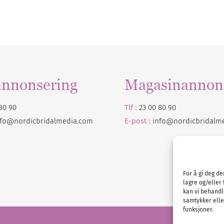
annonsering
Magasinannon
80 90
Tlf :
23 00 80 90
nfo@nordicbridalmedia.com
E-post :
info@
nordicbridalm
For å gi deg d
lagre og/eller 
kan vi behandl
samtykker eller
funksjoner.