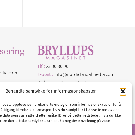
sering
Tlf :
23 00 80 90
edia
.com
E-post :
info@
nordicbridalmedia
.com
Bryllupsmagasinet Norge
© All rights reserved.
Behandle samtykke for informasjonskapsler
VAT: NO911740648
en beste opplevelsen bruker vi teknologier som informasjonskapsler for å
få tilgang til enhetsinformasjon. Hvis du samtykker til disse teknologiene,
e data som surfeatferd eller unike ID-er på dette nettstedet. Hvis du ikke
 trekker tilbake samtykket, kan det ha negativ innvirkning på visse