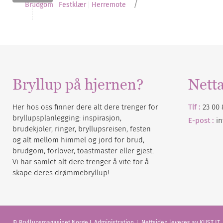
/
Brudgom
Festklær
Herremote
Bryllup på hjernen?
Nett
Her hos oss finner dere alt dere trenger for
Tlf :
23 00 
bryllupsplanlegging: inspirasjon,
E-post :
i
brudekjoler, ringer, bryllupsreisen, festen
og alt mellom himmel og jord for brud,
brudgom, forlover, toastmaster eller gjest.
Vi har samlet alt dere trenger å vite for å
skape deres drømmebryllup!
© Bryllupsmagasinet Norge
Administration
Nettsiden leveres av KUST IT