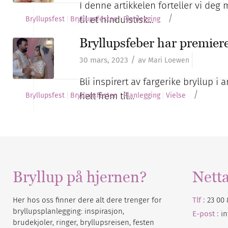
I denne artikkelen forteller vi deg
/
til et hinduistisk…
Bryllupsfest
Bryllupsfesten
Planlegging
Bryllupsfeber har premie
/
30 mars, 2023
av
Mari Loewen
Bli inspirert av fargerike bryllup i
/
helt frem til…
Bryllupsfest
Bryllupsfesten
Planlegging
Vielse
Bryllup på hjernen?
Nett
Her hos oss finner dere alt dere trenger for
Tlf :
23 00 
bryllupsplanlegging: inspirasjon,
E-post :
i
brudekjoler, ringer, bryllupsreisen, festen