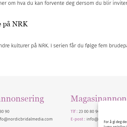
 mer om hva du kan forvente deg dersom du blir inviter
re på NRK
 andre kulturer på NRK. I serien får du følge fem brudep
annonsering
Magasinannon
80 90
Tlf :
23 00 80 90
nfo@nordicbridalmedia.com
E-post :
info@
nordicbridalm
For å gi deg d