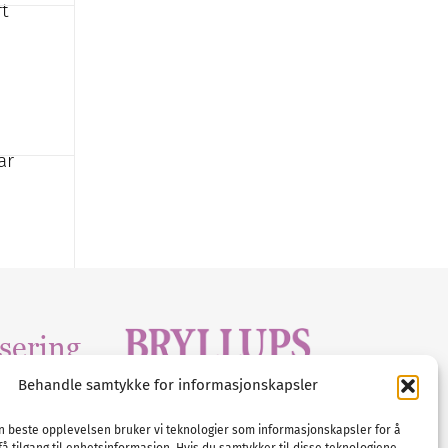
t
ar
sering
Behandle samtykke for informasjonskapsler
Tlf :
23 00 80 90
edia
.com
E-post :
info@
nordicbridalmedia
.com
en beste opplevelsen bruker vi teknologier som informasjonskapsler for å