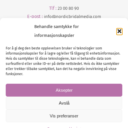
Tlf :
23 00 80 90
E-post :
info@
nordicbridalmedia
.com
Behandle samtykke for
informasjonskapsler
For å gi deg den beste opplevelsen bruker vi teknologier som
informasjonskapsler for å lagre og/eller få tilgang til enhetsinformasjon.
Hvis du samtykker til disse teknologiene, kan vi behandle data som
surfeatferd eller unike ID-er på dette nettstedet. Hvis du ikke samtykker
Tlf :
eller trekker tilbake samtykket, kan det ha negativ innvirkning på visse
23 00 80 90
funksjoner.
E-post :
info@
nordicbridalmedia
.com
Bryllupsmagasinet Norge
Aksepter
© All rights reserved.
VAT: NO911740648
Avslå
Vis preferanser