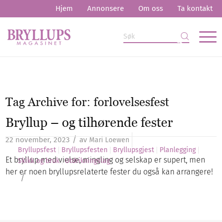
Hjem
Annonsere
Om oss
Ta kontakt
Tag Archive for:
forlovelsesfest
Bryllup – og tilhørende fester
/
22 november, 2023
av
Mari Loewen
Bryllupsfest
Bryllupsfesten
Bryllupsgjest
Planlegging
Et bryllup med vielse, mingling og selskap er supert, men
Skikk og bruk
Utdrikningslag
her er noen bryllupsrelaterte fester du også kan arrangere!
/