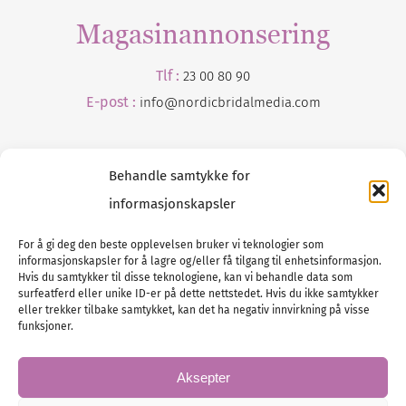
Magasinannonsering
Tlf :
23 00 80 90
E-post :
info@
nordicbridalmedia
.com
Behandle samtykke for
informasjonskapsler
For å gi deg den beste opplevelsen bruker vi teknologier som
informasjonskapsler for å lagre og/eller få tilgang til enhetsinformasjon.
Tlf :
23 00 80 90
Hvis du samtykker til disse teknologiene, kan vi behandle data som
surfeatferd eller unike ID-er på dette nettstedet. Hvis du ikke samtykker
E-post :
info@
nordicbridalmedia
.com
eller trekker tilbake samtykket, kan det ha negativ innvirkning på visse
Bryllupsmagasinet Norge
funksjoner.
© All rights reserved.
VAT: NO911740648
Aksepter