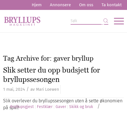
Hjem
Annonsere
Om oss
Ta kontakt
Tag Archive for:
gaver bryllup
Slik setter du opp budsjett for
bryllupssesongen
/
1 mai, 2024
av
Mari Loewen
Slik overlever du bryllupssesongen uten å sette økonomien
/
Bryllupsgjest
Festklær
Gaver
Skikk og bruk
på spill!