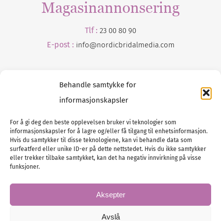
Magasinannonsering
Tlf :
23 00 80 90
E-post :
info@
nordicbridalmedia
.com
Behandle samtykke for
informasjonskapsler
For å gi deg den beste opplevelsen bruker vi teknologier som
informasjonskapsler for å lagre og/eller få tilgang til enhetsinformasjon.
Tlf :
23 00 80 90
Hvis du samtykker til disse teknologiene, kan vi behandle data som
surfeatferd eller unike ID-er på dette nettstedet. Hvis du ikke samtykker
E-post :
info@
nordicbridalmedia
.com
eller trekker tilbake samtykket, kan det ha negativ innvirkning på visse
Bryllupsmagasinet Norge
funksjoner.
© All rights reserved.
VAT: NO911740648
Aksepter
Avslå