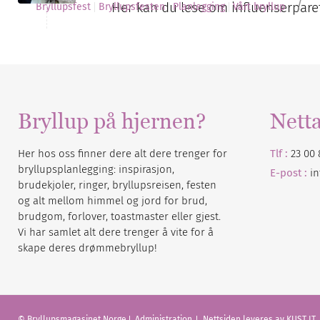
/
Her kan du lese om influenserparet
Bryllupsfest
Bryllupsfesten
Planlegging
Vårt bryllup
Bryllup på hjernen?
Nett
Her hos oss finner dere alt dere trenger for
Tlf :
23 00 
bryllupsplanlegging: inspirasjon,
E-post :
i
brudekjoler, ringer, bryllupsreisen, festen
og alt mellom himmel og jord for brud,
brudgom, forlover, toastmaster eller gjest.
Vi har samlet alt dere trenger å vite for å
skape deres drømmebryllup!
© Bryllupsmagasinet Norge
Administration
Nettsiden leveres av KUST IT