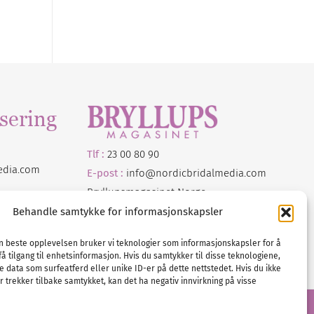
sering
Tlf :
23 00 80 90
edia
.com
E-post :
info@
nordicbridalmedia
.com
Bryllupsmagasinet Norge
© All rights reserved.
Behandle samtykke for informasjonskapsler
VAT: NO911740648
en beste opplevelsen bruker vi teknologier som informasjonskapsler for å
få tilgang til enhetsinformasjon. Hvis du samtykker til disse teknologiene,
e data som surfeatferd eller unike ID-er på dette nettstedet. Hvis du ikke
 trekker tilbake samtykket, kan det ha negativ innvirkning på visse