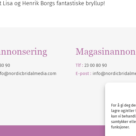
 Lisa og Henrik Borgs fantastiske bryllup!
annonsering
Magasinannon
80 90
Tlf :
23 00 80 90
nfo@nordicbridalmedia.com
E-post :
info@
nordicbridalm
For å gi deg d
lagre og/eller 
kan vi behandl
samtykker eller
funksjoner.