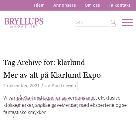
Hjem
Annonsere
Om oss
Ta kontakt
Tag Archive for:
klarlund
Mer av alt på Klarlund Expo
/
2 desember, 2021
av
Mari Loewen
Vi var på Klarlund Expo for se verdens mest eksklusive
Accessoirer
Forlovelsesringer
Herremote
klokkemerker, snakke gavetrender med ekspertene og se
Inspirasjon smykker
Messer
Smykker
fantastiske smykker.
/