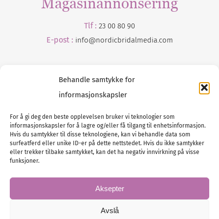
Magasinannonsering
Tlf :
23 00 80 90
E-post :
info@
nordicbridalmedia
.com
Behandle samtykke for
informasjonskapsler
For å gi deg den beste opplevelsen bruker vi teknologier som
informasjonskapsler for å lagre og/eller få tilgang til enhetsinformasjon.
Tlf :
23 00 80 90
Hvis du samtykker til disse teknologiene, kan vi behandle data som
surfeatferd eller unike ID-er på dette nettstedet. Hvis du ikke samtykker
E-post :
info@
nordicbridalmedia
.com
eller trekker tilbake samtykket, kan det ha negativ innvirkning på visse
Bryllupsmagasinet Norge
funksjoner.
© All rights reserved.
VAT: NO911740648
Aksepter
Avslå