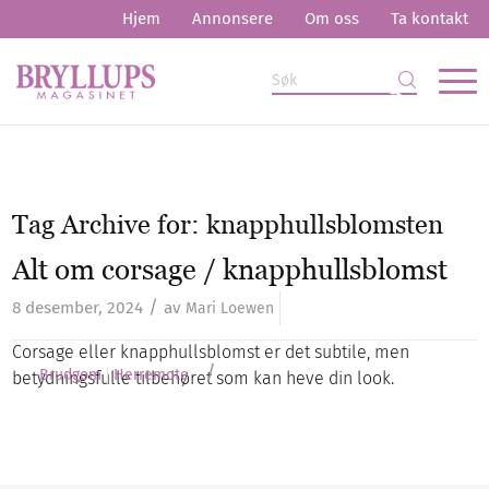
Hjem
Annonsere
Om oss
Ta kontakt
Tag Archive for:
knapphullsblomsten
Alt om corsage / knapphullsblomst
/
8 desember, 2024
av
Mari Loewen
Corsage eller knapphullsblomst er det subtile, men
/
Brudgom
Herremote
betydningsfulle tilbehøret som kan heve din look.