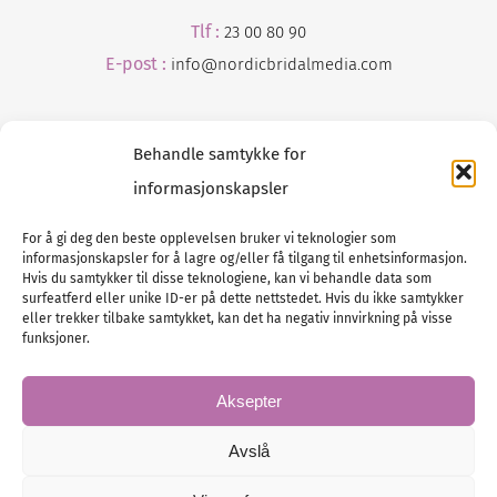
Tlf :
23 00 80 90
E-post :
info@
nordicbridalmedia
.com
Behandle samtykke for
informasjonskapsler
For å gi deg den beste opplevelsen bruker vi teknologier som
informasjonskapsler for å lagre og/eller få tilgang til enhetsinformasjon.
Tlf :
23 00 80 90
Hvis du samtykker til disse teknologiene, kan vi behandle data som
surfeatferd eller unike ID-er på dette nettstedet. Hvis du ikke samtykker
E-post :
info@
nordicbridalmedia
.com
eller trekker tilbake samtykket, kan det ha negativ innvirkning på visse
Bryllupsmagasinet Norge
funksjoner.
© All rights reserved.
VAT: NO911740648
Aksepter
Avslå