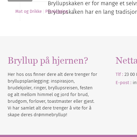
Bryllupskaken er for mange et selvs
/
Bryllupskaken har en lang tradisj
Mat og Drikke
Planlegging
Bryllup på hjernen?
Nett
Her hos oss finner dere alt dere trenger for
Tlf :
23 00 
bryllupsplanlegging: inspirasjon,
E-post :
i
brudekjoler, ringer, bryllupsreisen, festen
og alt mellom himmel og jord for brud,
brudgom, forlover, toastmaster eller gjest.
Vi har samlet alt dere trenger å vite for å
skape deres drømmebryllup!