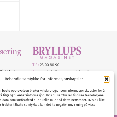
sering
Tlf :
23 00 80 90
edia
.com
E-post :
info@
nordicbridalmedia
.com
Bryllupsmagasinet Norge
Behandle samtykke for informasjonskapsler
© All rights reserved.
VAT: NO911740648
en beste opplevelsen bruker vi teknologier som informasjonskapsler for å
få tilgang til enhetsinformasjon. Hvis du samtykker til disse teknologiene,
e data som surfeatferd eller unike ID-er på dette nettstedet. Hvis du ikke
 trekker tilbake samtykket, kan det ha negativ innvirkning på visse