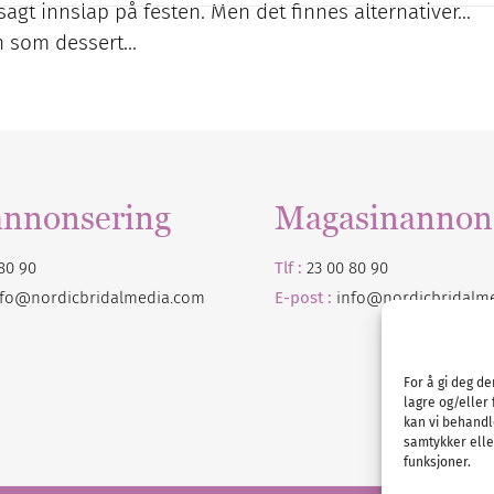
agt innslap på festen. Men det finnes alternativer...
on som dessert…
annonsering
Magasinannon
80 90
Tlf :
23 00 80 90
nfo@nordicbridalmedia.com
E-post :
info@
nordicbridalm
For å gi deg d
lagre og/eller 
kan vi behandl
samtykker eller
funksjoner.