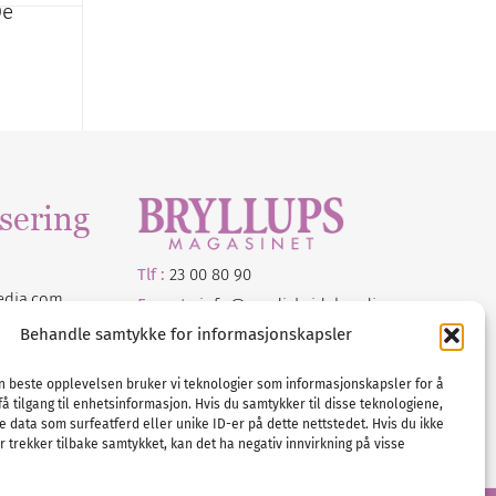
De
sering
Tlf :
23 00 80 90
edia
.com
E-post :
info@
nordicbridalmedia
.com
Bryllupsmagasinet Norge
Behandle samtykke for informasjonskapsler
© All rights reserved.
VAT: NO911740648
en beste opplevelsen bruker vi teknologier som informasjonskapsler for å
få tilgang til enhetsinformasjon. Hvis du samtykker til disse teknologiene,
e data som surfeatferd eller unike ID-er på dette nettstedet. Hvis du ikke
 trekker tilbake samtykket, kan det ha negativ innvirkning på visse