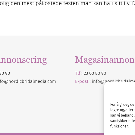
trolig den mest påkostede festen man kan ha i sitt liv. 
annonsering
Magasinannon
80 90
Tlf :
23 00 80 90
nfo@nordicbridalmedia.com
E-post :
info@
nordicbridalm
For å gi deg d
lagre og/eller 
kan vi behandl
samtykker eller
funksjoner.