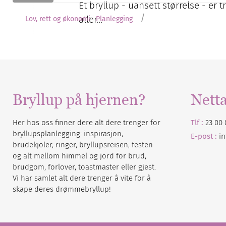
Et bryllup - uansett størrelse - er 
/
aller…
Lov, rett og økonomi
Planlegging
Bryllup på hjernen?
Nett
Her hos oss finner dere alt dere trenger for
Tlf :
23 00 
bryllupsplanlegging: inspirasjon,
E-post :
i
brudekjoler, ringer, bryllupsreisen, festen
og alt mellom himmel og jord for brud,
brudgom, forlover, toastmaster eller gjest.
Vi har samlet alt dere trenger å vite for å
skape deres drømmebryllup!