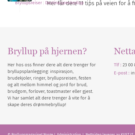
/
Her får dere 11 tips på veien for å
Bryllupsreiser
Destinasjonsbryllup
Bryllup på hjernen?
Nett
Her hos oss finner dere alt dere trenger for
Tlf :
23 00 
bryllupsplanlegging: inspirasjon,
E-post :
i
brudekjoler, ringer, bryllupsreisen, festen
og alt mellom himmel og jord for brud,
brudgom, forlover, toastmaster eller gjest.
Vi har samlet alt dere trenger å vite for å
skape deres drømmebryllup!
© Bryllupsmagasinet Norge
Administration
Nettsiden leveres av KUST IT