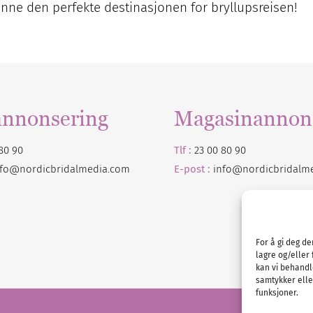
 finne den perfekte destinasjonen for bryllupsreisen!
annonsering
Magasinannon
80 90
Tlf :
23 00 80 90
nfo@nordicbridalmedia.com
E-post :
info@
nordicbridalm
For å gi deg d
lagre og/eller 
kan vi behandl
samtykker eller
funksjoner.