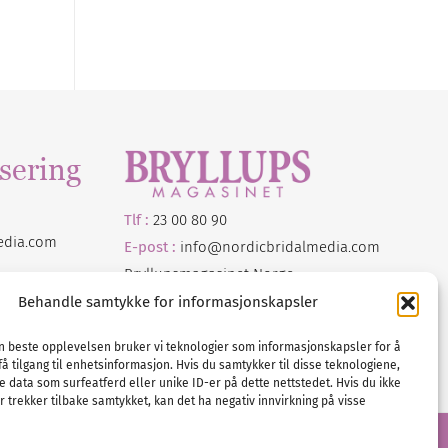
sering
Tlf :
23 00 80 90
edia
.com
E-post :
info@
nordicbridalmedia
.com
Bryllupsmagasinet Norge
© All rights reserved.
Behandle samtykke for informasjonskapsler
VAT: NO911740648
en beste opplevelsen bruker vi teknologier som informasjonskapsler for å
få tilgang til enhetsinformasjon. Hvis du samtykker til disse teknologiene,
e data som surfeatferd eller unike ID-er på dette nettstedet. Hvis du ikke
 trekker tilbake samtykket, kan det ha negativ innvirkning på visse