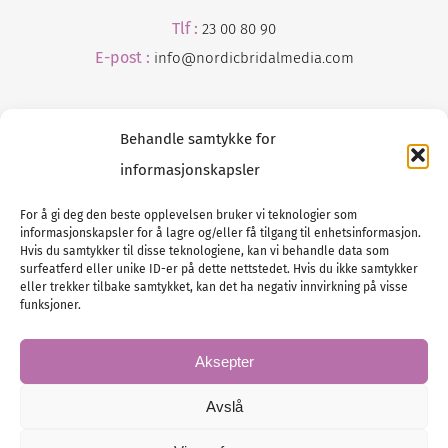
Tlf :
23 00 80 90
E-post :
info@
nordicbridalmedia
.com
Behandle samtykke for
informasjonskapsler
For å gi deg den beste opplevelsen bruker vi teknologier som
informasjonskapsler for å lagre og/eller få tilgang til enhetsinformasjon.
Tlf :
23 00 80 90
Hvis du samtykker til disse teknologiene, kan vi behandle data som
surfeatferd eller unike ID-er på dette nettstedet. Hvis du ikke samtykker
E-post :
info@
nordicbridalmedia
.com
eller trekker tilbake samtykket, kan det ha negativ innvirkning på visse
Bryllupsmagasinet Norge
funksjoner.
© All rights reserved.
VAT: NO911740648
Aksepter
Avslå