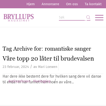
Hjem
Annonsere
Om oss
Ta kontakt
Tag Archive for:
romantiske sanger
Våre topp 20 låter til brudevalsen
/
23 februar, 2024
av
Mari Loewen
Har dere ikke bestemt dere for hvilken sang dere vil danse
/
Bryllupsfesten
Planlegging
til enda? Vi har funnet frem noen av våre…