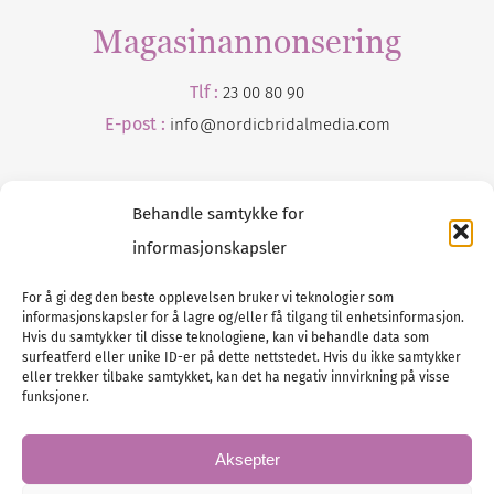
Magasinannonsering
Tlf :
23 00 80 90
E-post :
info@
nordicbridalmedia
.com
Behandle samtykke for
informasjonskapsler
For å gi deg den beste opplevelsen bruker vi teknologier som
informasjonskapsler for å lagre og/eller få tilgang til enhetsinformasjon.
Tlf :
23 00 80 90
Hvis du samtykker til disse teknologiene, kan vi behandle data som
surfeatferd eller unike ID-er på dette nettstedet. Hvis du ikke samtykker
E-post :
info@
nordicbridalmedia
.com
eller trekker tilbake samtykket, kan det ha negativ innvirkning på visse
Bryllupsmagasinet Norge
funksjoner.
© All rights reserved.
VAT: NO911740648
Aksepter