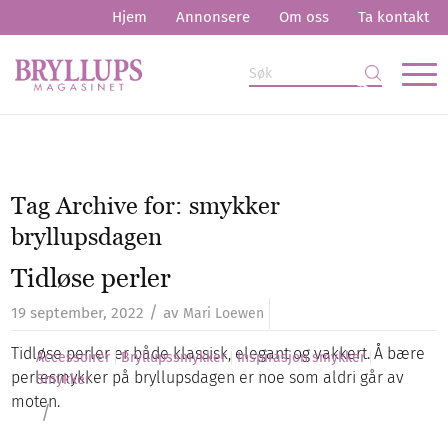
Hjem
Annonsere
Om oss
Ta kontakt
Tag Archive for:
smykker
bryllupsdagen
Tidløse perler
/
19 september, 2022
av
Mari Loewen
Tidløse perler er både klassisk, elegant og vakkert. Å bære
Accessoirer
Bryllupssmykker
Inspirasjon smykker
perlesmykker på bryllupsdagen er noe som aldri går av
Smykker
moten.
/