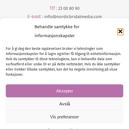
Tlf :
23 00 80 90
E-post :
info@
nordicbridalmedia
.com
Behandle samtykke for
informasjonskapsler
For å gi deg den beste opplevelsen bruker vi teknologier som
informasjonskapsler for å lagre og/eller få tilgang til enhetsinformasjon.
Tlf :
23 00 80 90
Hvis du samtykker til disse teknologiene, kan vi behandle data som
surfeatferd eller unike ID-er på dette nettstedet. Hvis du ikke samtykker
E-post :
info@
nordicbridalmedia
.com
eller trekker tilbake samtykket, kan det ha negativ innvirkning på visse
Bryllupsmagasinet Norge
funksjoner.
© All rights reserved.
VAT: NO911740648
Aksepter
Avslå
Vis preferanser
© Bryllupsmagasinet Norge