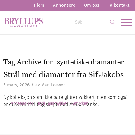
Hjem
Annonsere
Om oss
Ta kontakt
Tag Archive for:
syntetiske diamanter
Strål med diamanter fra Sif Jakobs
/
5 mars, 2026
av
Mari Loewen
Ny kolleksjon som ikke bare glitrer vakkert, men som også
/
Accessoirer
Bryllupssmykker
Smykker
er etisk fremstilt og skapt med stor omtanke.