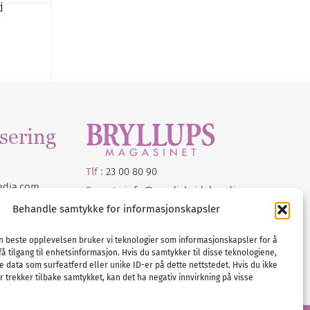
d
sering
Tlf :
23 00 80 90
edia
.com
E-post :
info@
nordicbridalmedia
.com
Bryllupsmagasinet Norge
Behandle samtykke for informasjonskapsler
© All rights reserved.
VAT: NO911740648
en beste opplevelsen bruker vi teknologier som informasjonskapsler for å
få tilgang til enhetsinformasjon. Hvis du samtykker til disse teknologiene,
e data som surfeatferd eller unike ID-er på dette nettstedet. Hvis du ikke
 trekker tilbake samtykket, kan det ha negativ innvirkning på visse