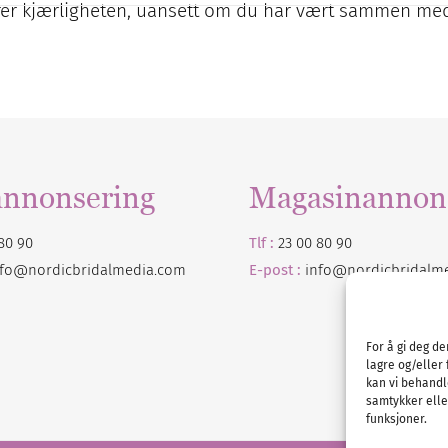
varer kjærligheten, uansett om du har vært sammen me
annonsering
Magasinannon
80 90
Tlf :
23 00 80 90
nfo@nordicbridalmedia.com
E-post :
info@
nordicbridalm
For å gi deg d
lagre og/eller 
kan vi behandl
samtykker eller
funksjoner.