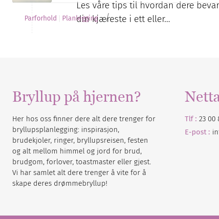
Les våre tips til hvordan dere be
/
din kjæreste i ett eller…
Parforhold
Planlegging
Bryllup på hjernen?
Nett
Her hos oss finner dere alt dere trenger for
Tlf :
23 00 
bryllupsplanlegging: inspirasjon,
E-post :
i
brudekjoler, ringer, bryllupsreisen, festen
og alt mellom himmel og jord for brud,
brudgom, forlover, toastmaster eller gjest.
Vi har samlet alt dere trenger å vite for å
skape deres drømmebryllup!