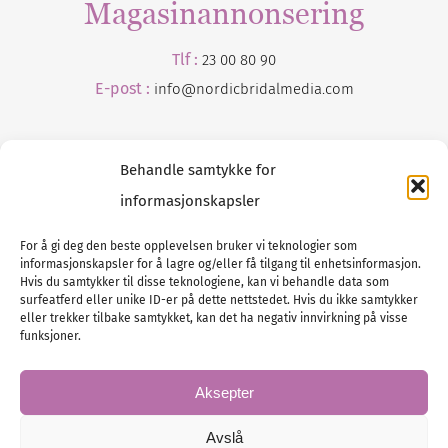
Magasinannonsering
Tlf :
23 00 80 90
E-post :
info@
nordicbridalmedia
.com
Behandle samtykke for
informasjonskapsler
For å gi deg den beste opplevelsen bruker vi teknologier som
informasjonskapsler for å lagre og/eller få tilgang til enhetsinformasjon.
Tlf :
23 00 80 90
Hvis du samtykker til disse teknologiene, kan vi behandle data som
surfeatferd eller unike ID-er på dette nettstedet. Hvis du ikke samtykker
E-post :
info@
nordicbridalmedia
.com
eller trekker tilbake samtykket, kan det ha negativ innvirkning på visse
Bryllupsmagasinet Norge
funksjoner.
© All rights reserved.
VAT: NO911740648
Aksepter
Avslå