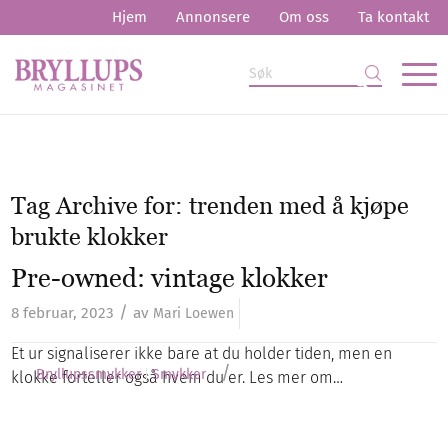
Hjem
Annonsere
Om oss
Ta kontakt
Tag Archive for:
trenden med å kjøpe
brukte klokker
Pre-owned: vintage klokker
/
8 februar, 2023
av
Mari Loewen
Et ur signaliserer ikke bare at du holder tiden, men en
/
Bryllupssmykker
Smykker
klokke forteller også hvem du er. Les mer om…