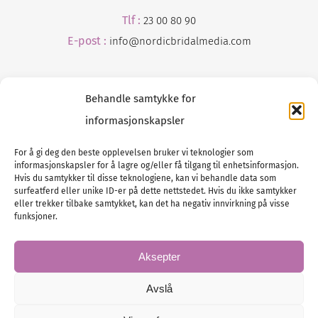
Tlf :
23 00 80 90
E-post :
info@
nordicbridalmedia
.com
Behandle samtykke for
informasjonskapsler
For å gi deg den beste opplevelsen bruker vi teknologier som
informasjonskapsler for å lagre og/eller få tilgang til enhetsinformasjon.
Tlf :
23 00 80 90
Hvis du samtykker til disse teknologiene, kan vi behandle data som
surfeatferd eller unike ID-er på dette nettstedet. Hvis du ikke samtykker
E-post :
info@
nordicbridalmedia
.com
eller trekker tilbake samtykket, kan det ha negativ innvirkning på visse
Bryllupsmagasinet Norge
funksjoner.
© All rights reserved.
VAT: NO911740648
Aksepter
Avslå