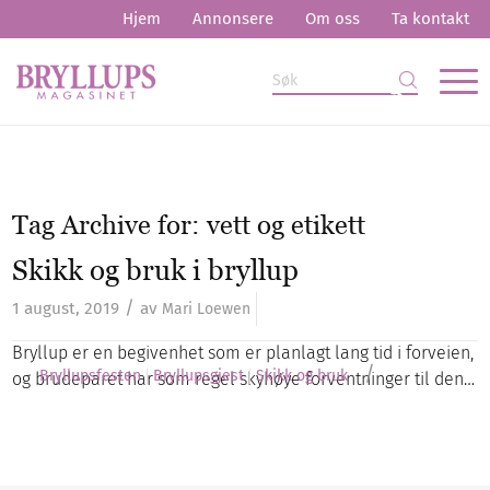
Hjem
Annonsere
Om oss
Ta kontakt
Tag Archive for:
vett og etikett
Skikk og bruk i bryllup
/
1 august, 2019
av
Mari Loewen
Bryllup er en begivenhet som er planlagt lang tid i forveien,
/
Bryllupsfesten
Bryllupsgjest
Skikk og bruk
og brudeparet har som regel skyhøye forventninger til den…