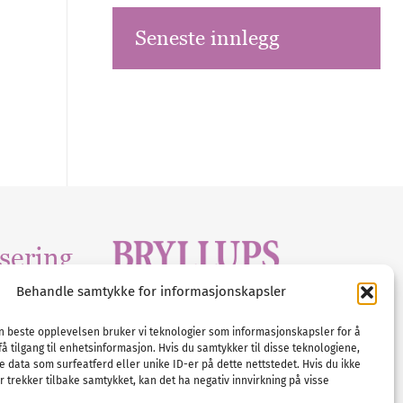
Seneste innlegg
sering
Behandle samtykke for informasjonskapsler
Tlf :
23 00 80 90
edia
.com
E-post :
info@
nordicbridalmedia
.com
en beste opplevelsen bruker vi teknologier som informasjonskapsler for å
få tilgang til enhetsinformasjon. Hvis du samtykker til disse teknologiene,
Bryllupsmagasinet Norge
e data som surfeatferd eller unike ID-er på dette nettstedet. Hvis du ikke
© All rights reserved.
 trekker tilbake samtykket, kan det ha negativ innvirkning på visse
VAT: NO911740648