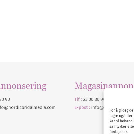
annonsering
Magasinannon
80 90
Tlf :
23 00 80 90
nfo@nordicbridalmedia.com
E-post :
info@
nordicbridalm
For å gi deg d
lagre og/eller 
kan vi behandl
samtykker eller
funksjoner.