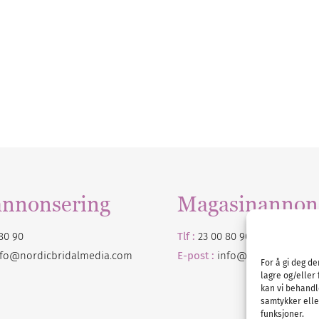
annonsering
Magasinannon
80 90
Tlf :
23 00 80 90
nfo@nordicbridalmedia.com
E-post :
info@
nordicbridalm
For å gi deg d
lagre og/eller 
kan vi behandl
samtykker eller
funksjoner.