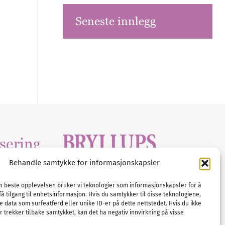
Seneste innlegg
sering
Behandle samtykke for informasjonskapsler
Tlf :
23 00 80 90
edia
.com
E-post :
info@
nordicbridalmedia
.com
en beste opplevelsen bruker vi teknologier som informasjonskapsler for å
få tilgang til enhetsinformasjon. Hvis du samtykker til disse teknologiene,
Bryllupsmagasinet Norge
e data som surfeatferd eller unike ID-er på dette nettstedet. Hvis du ikke
© All rights reserved.
 trekker tilbake samtykket, kan det ha negativ innvirkning på visse
VAT: NO911740648