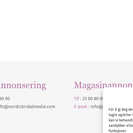
annonsering
Magasinannon
80 90
Tlf :
23 00 80 90
nfo@nordicbridalmedia.com
E-post :
info@
nordicbridalm
For å gi deg d
lagre og/eller 
kan vi behandl
samtykker eller
funksjoner.