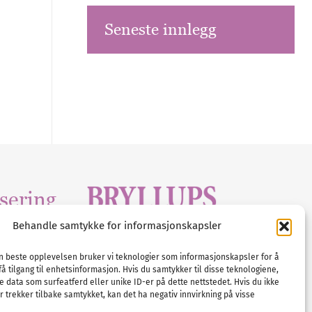
Seneste innlegg
sering
Behandle samtykke for informasjonskapsler
Tlf :
23 00 80 90
edia
.com
E-post :
info@
nordicbridalmedia
.com
en beste opplevelsen bruker vi teknologier som informasjonskapsler for å
få tilgang til enhetsinformasjon. Hvis du samtykker til disse teknologiene,
Bryllupsmagasinet Norge
e data som surfeatferd eller unike ID-er på dette nettstedet. Hvis du ikke
© All rights reserved.
 trekker tilbake samtykket, kan det ha negativ innvirkning på visse
VAT: NO911740648