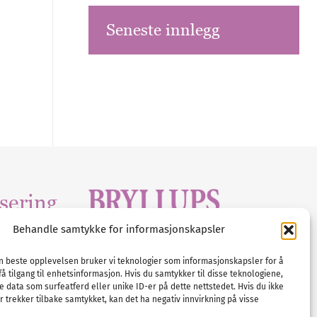
Seneste innlegg
sering
Behandle samtykke for informasjonskapsler
Tlf :
23 00 80 90
edia
.com
E-post :
info@
nordicbridalmedia
.com
en beste opplevelsen bruker vi teknologier som informasjonskapsler for å
få tilgang til enhetsinformasjon. Hvis du samtykker til disse teknologiene,
Bryllupsmagasinet Norge
e data som surfeatferd eller unike ID-er på dette nettstedet. Hvis du ikke
© All rights reserved.
 trekker tilbake samtykket, kan det ha negativ innvirkning på visse
VAT: NO911740648