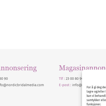
annonsering
Magasinannon
80 90
Tlf :
23 00 80 90
nfo@nordicbridalmedia.com
E-post :
info@
nordicbridalm
For å gi deg d
lagre og/eller 
kan vi behandl
samtykker eller
funksjoner.