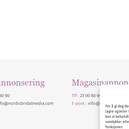
annonsering
Magasinannon
80 90
Tlf :
23 00 80 90
nfo@nordicbridalmedia.com
E-post :
info@
nordicbridalm
For å gi deg d
lagre og/eller 
kan vi behandl
samtykker eller
funksjoner.