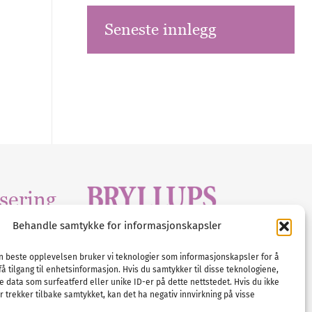
Seneste innlegg
sering
Behandle samtykke for informasjonskapsler
Tlf :
23 00 80 90
edia
.com
E-post :
info@
nordicbridalmedia
.com
en beste opplevelsen bruker vi teknologier som informasjonskapsler for å
få tilgang til enhetsinformasjon. Hvis du samtykker til disse teknologiene,
Bryllupsmagasinet Norge
e data som surfeatferd eller unike ID-er på dette nettstedet. Hvis du ikke
© All rights reserved.
 trekker tilbake samtykket, kan det ha negativ innvirkning på visse
VAT: NO911740648