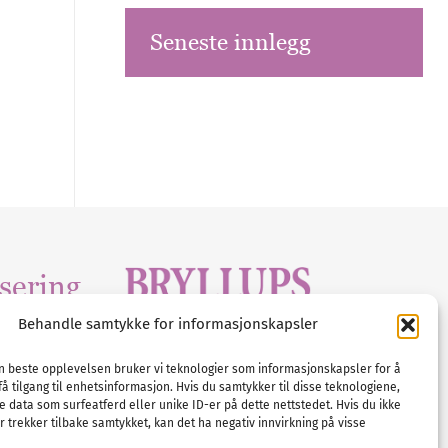
Seneste innlegg
sering
Behandle samtykke for informasjonskapsler
Tlf :
23 00 80 90
edia
.com
E-post :
info@
nordicbridalmedia
.com
en beste opplevelsen bruker vi teknologier som informasjonskapsler for å
få tilgang til enhetsinformasjon. Hvis du samtykker til disse teknologiene,
Bryllupsmagasinet Norge
e data som surfeatferd eller unike ID-er på dette nettstedet. Hvis du ikke
© All rights reserved.
 trekker tilbake samtykket, kan det ha negativ innvirkning på visse
VAT: NO911740648