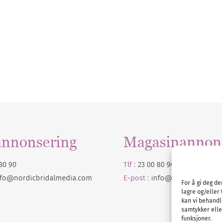
annonsering
Magasinannon
80 90
Tlf :
23 00 80 90
nfo@nordicbridalmedia.com
E-post :
info@
nordicbridalm
For å gi deg d
lagre og/eller 
kan vi behandl
samtykker eller
funksjoner.