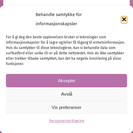
Behandle samtykke for
informasjonskapsler
For å gi deg den beste opplevelsen bruker vi teknologier som
informasjonskapsler for å lagre og/eller få tilgang til enhetsinformasjon.
Hvis du samtykker til disse teknologiene, kan vi behandle data som
surfeatferd eller unike ID-er på dette nettstedet. Hvis du ikke samtykker
eller trekker tilbake samtykket, kan det ha negativ innvirkning på visse
Kjærlighet i hjertet av Toscana
funksjoner.
Kine og Kim visste tidlig at de ønsket seg mer enn
Aksepter
bare én bryllupsdag, de ønsket en opplevelse, og
Toscana…
Avslå
Vis preferanser
Destinasjonsbryllup
Planlegging
Vårt bryllup
Personvernerklæring