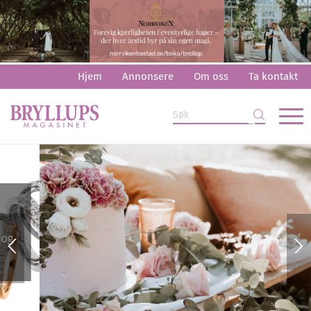
Hjem
Annonsere
Om oss
Ta kontakt
Innkjøpsguiden
Finn alt du trenger til bryllupet ditt i vår innkjøpsguide!
Les mer