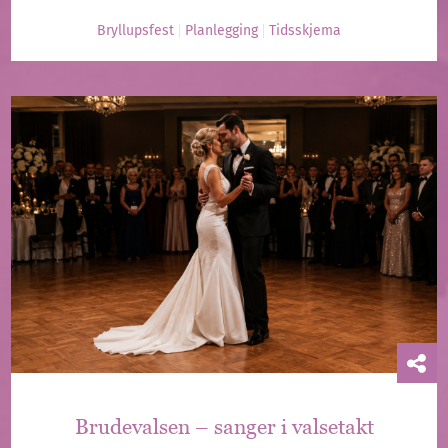
Bryllupsfest
Planlegging
Tidsskjema
Brudevalsen – sanger i valsetakt