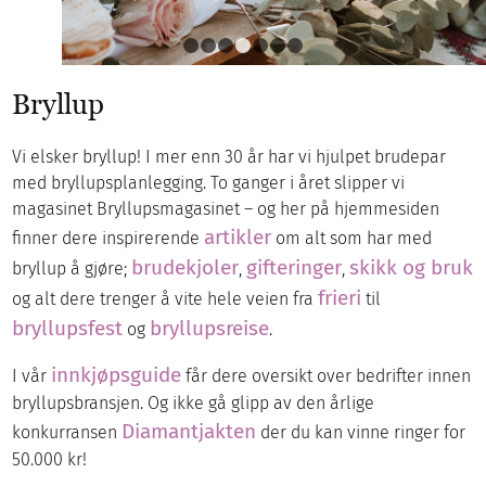
1
2
3
4
5
6
7
Bryllup
Vi elsker bryllup! I mer enn 30 år har vi hjulpet brudepar
med bryllupsplanlegging. To ganger i året slipper vi
magasinet Bryllupsmagasinet – og her på hjemmesiden
artikler
finner dere inspirerende
om alt som har med
brudekjoler
gifteringer
skikk og bruk
bryllup å gjøre;
,
,
frieri
og alt dere trenger å vite hele veien fra
til
bryllupsfest
bryllupsreise
og
.
innkjøpsguide
I vår
får dere oversikt over bedrifter innen
bryllupsbransjen. Og ikke gå glipp av den årlige
Diamantjakten
konkurransen
der du kan vinne ringer for
50.000 kr!