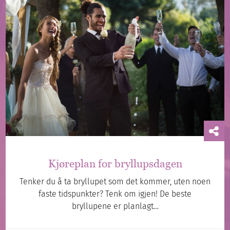
Kjøreplan for bryllupsdagen
Tenker du å ta bryllupet som det kommer, uten noen
faste tidspunkter? Tenk om igjen! De beste
bryllupene er planlagt…