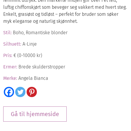
feminint uttrykk. Den markerte midjen glir over i et lett,
luftig chiffonskjørt som beveger seg vakkert med hvert steg.
Enkelt, grasiøst og tidløst – perfekt for bruder som søker
myk eleganse og naturlig skjønnhet.
Stil:
Boho, Romantiske blonder
Silhuett:
A-Linje
Pris:
€ (0-10000 kr)
Ermer:
Brede skulderstropper
Merke:
Angela Bianca
Gå til hjemmeside