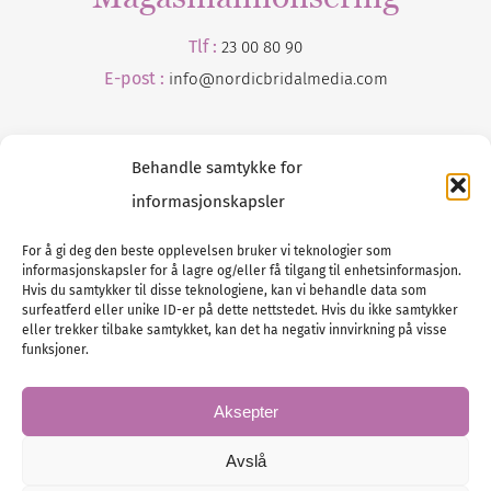
Tlf :
23 00 80 90
E-post :
info@
nordicbridalmedia
.com
Behandle samtykke for
informasjonskapsler
For å gi deg den beste opplevelsen bruker vi teknologier som
informasjonskapsler for å lagre og/eller få tilgang til enhetsinformasjon.
Tlf :
23 00 80 90
Hvis du samtykker til disse teknologiene, kan vi behandle data som
surfeatferd eller unike ID-er på dette nettstedet. Hvis du ikke samtykker
E-post :
info@
nordicbridalmedia
.com
eller trekker tilbake samtykket, kan det ha negativ innvirkning på visse
Bryllupsmagasinet Norge
funksjoner.
© All rights reserved.
VAT: NO911740648
Aksepter
Avslå