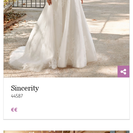
Sincerity
44587
€€