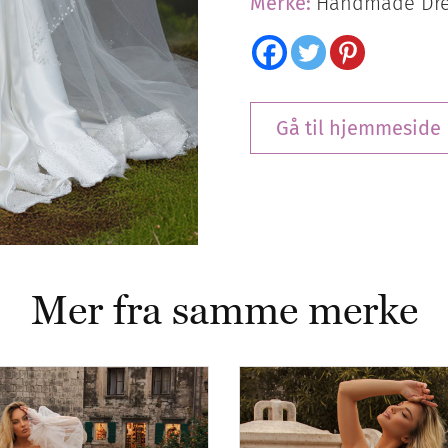
Merke:
Handmade Dre
Gå til hjemmeside
Mer fra samme merke