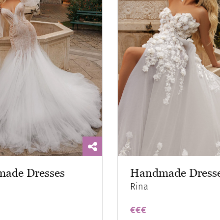
ade Dresses
Handmade Dress
Rina
€€€