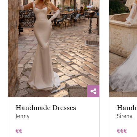
Handmade Dresses
Handm
Jenny
Sirena
€€
€€€