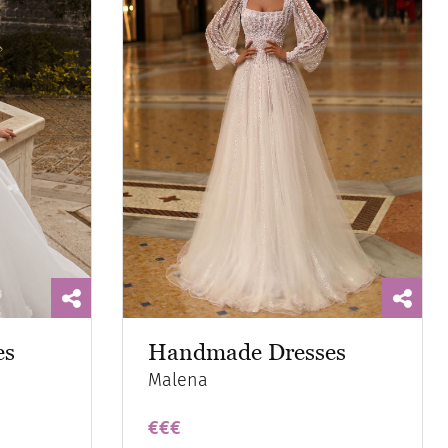
es
Handmade Dresses
Malena
€€€