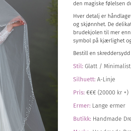
den magiske følelsen 
Hver detalj er håndlage
og skjønnhet. De delika
brudekjolen til mer enn 
symbol på kjærlighet og
Bestill en skreddersyd
Stil:
Glatt / Minimalis
Silhuett:
A-Linje
Pris:
€€€ (20000 kr +)
Ermer:
Lange ermer
Butikk:
Handmade Dre