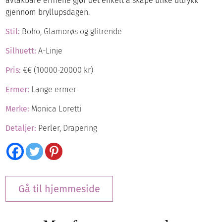
avtakbare ermene gjør det enkelt å skape ulike uttrykk
gjennom bryllupsdagen.
Stil:
Boho, Glamorøs og glitrende
Silhuett:
A-Linje
Pris:
€€ (10000-20000 kr)
Ermer:
Lange ermer
Merke:
Monica Loretti
Detaljer:
Perler, Drapering
Gå til hjemmeside