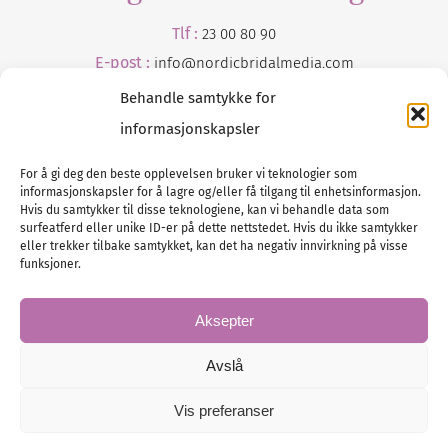
Tlf :
23 00 80 90
E-post :
info@
nordicbridalmedia
.com
Behandle samtykke for
informasjonskapsler
For å gi deg den beste opplevelsen bruker vi teknologier som
informasjonskapsler for å lagre og/eller få tilgang til enhetsinformasjon.
Hvis du samtykker til disse teknologiene, kan vi behandle data som
surfeatferd eller unike ID-er på dette nettstedet. Hvis du ikke samtykker
Tlf :
eller trekker tilbake samtykket, kan det ha negativ innvirkning på visse
23 00 80 90
funksjoner.
E-post :
info@
nordicbridalmedia
.com
Bryllupsmagasinet Norge
Aksepter
© All rights reserved.
VAT: NO911740648
Avslå
Vis preferanser