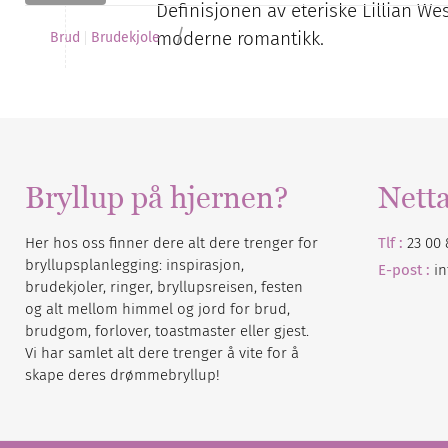
Definisjonen av eteriske Lillian W
/
moderne romantikk.
Brud
Brudekjole
Bryllup på hjernen?
Nett
Her hos oss finner dere alt dere trenger for
Tlf :
23 00 
bryllupsplanlegging: inspirasjon,
E-post :
i
brudekjoler, ringer, bryllupsreisen, festen
og alt mellom himmel og jord for brud,
brudgom, forlover, toastmaster eller gjest.
Vi har samlet alt dere trenger å vite for å
skape deres drømmebryllup!