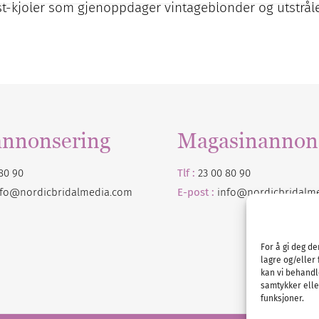
est-kjoler som gjenoppdager vintageblonder og utstrål
annonsering
Magasinannon
80 90
Tlf :
23 00 80 90
nfo@nordicbridalmedia.com
E-post :
info@
nordicbridalm
For å gi deg d
lagre og/eller 
kan vi behandl
samtykker eller
funksjoner.