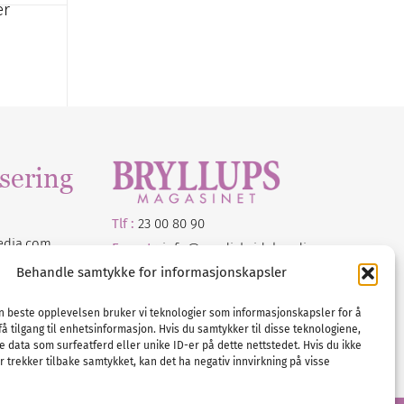
er
sering
Tlf :
23 00 80 90
edia
.com
E-post :
info@
nordicbridalmedia
.com
Bryllupsmagasinet Norge
Behandle samtykke for informasjonskapsler
© All rights reserved.
VAT: NO911740648
en beste opplevelsen bruker vi teknologier som informasjonskapsler for å
få tilgang til enhetsinformasjon. Hvis du samtykker til disse teknologiene,
e data som surfeatferd eller unike ID-er på dette nettstedet. Hvis du ikke
 trekker tilbake samtykket, kan det ha negativ innvirkning på visse