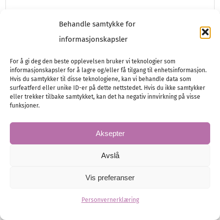
Hvilke ermer velger du?
Behandle samtykke for
informasjonskapsler
Valget av ermer på brudekjolen har stor
betydning for både uttrykk, komfort og
For å gi deg den beste opplevelsen bruker vi teknologier som
helhetsfølelse. Se ulike typer ermer og finn…
informasjonskapsler for å lagre og/eller få tilgang til enhetsinformasjon.
Hvis du samtykker til disse teknologiene, kan vi behandle data som
surfeatferd eller unike ID-er på dette nettstedet. Hvis du ikke samtykker
eller trekker tilbake samtykket, kan det ha negativ innvirkning på visse
funksjoner.
Brud
Brudekjole
Aksepter
Avslå
Vis preferanser
Personvernerklæring