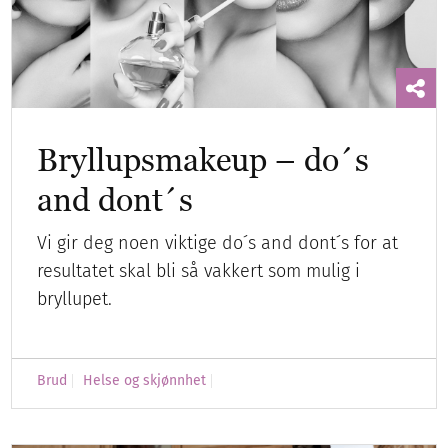
Bryllupsmakeup – do´s
and dont´s
Vi gir deg noen viktige do´s and dont´s for at
resultatet skal bli så vakkert som mulig i
bryllupet.
Brud
Helse og skjønnhet