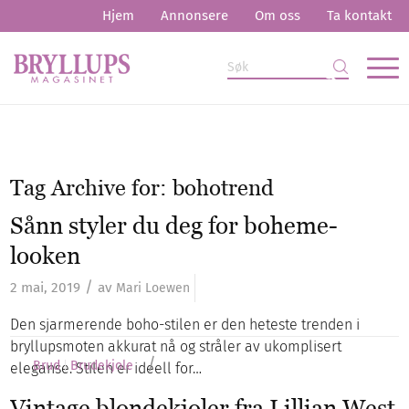
Hjem
Annonsere
Om oss
Ta kontakt
Tag Archive for:
bohotrend
Sånn styler du deg for boheme-
looken
/
2 mai, 2019
av
Mari Loewen
Den sjarmerende boho-stilen er den heteste trenden i
bryllupsmoten akkurat nå og stråler av ukomplisert
/
Brud
Brudekjole
eleganse. Stilen er ideell for…
Vintage blondekjoler fra Lillian West